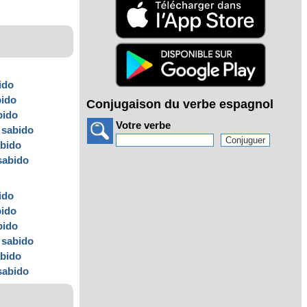
ido
bido
Conjugaison du verbe espagnol
bido
Votre verbe
s
sabido
bido
sabido
ido
bido
bido
s
sabido
bido
sabido