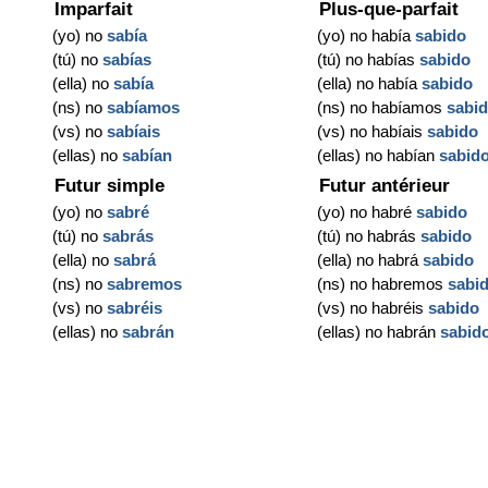
Imparfait
Plus-que-parfait
(yo) no
sabía
(yo) no había
sabido
(tú) no
sabías
(tú) no habías
sabido
(ella) no
sabía
(ella) no había
sabido
(ns) no
sabíamos
(ns) no habíamos
sabi
(vs) no
sabíais
(vs) no habíais
sabido
(ellas) no
sabían
(ellas) no habían
sabid
Futur simple
Futur antérieur
(yo) no
sabré
(yo) no habré
sabido
(tú) no
sabrás
(tú) no habrás
sabido
(ella) no
sabrá
(ella) no habrá
sabido
(ns) no
sabremos
(ns) no habremos
sabi
(vs) no
sabréis
(vs) no habréis
sabido
(ellas) no
sabrán
(ellas) no habrán
sabid