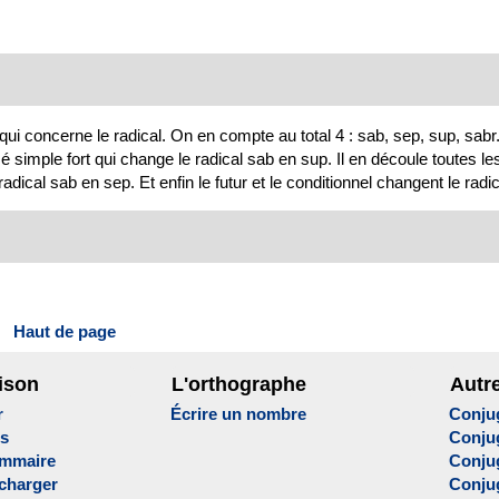
i concerne le radical. On en compte au total 4 : sab, sep, sup, sabr
é simple fort qui change le radical sab en sup. Il en découle toutes les
radical sab en sep. Et enfin le futur et le conditionnel changent le radi
Haut de page
ison
L'orthographe
Autr
r
Écrire un nombre
Conju
es
Conju
ammaire
Conju
écharger
Conjug