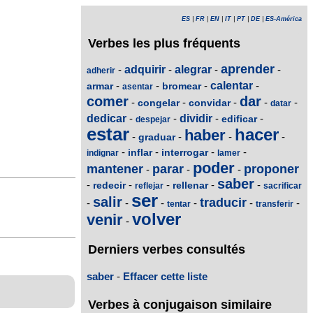
ES
|
FR
|
EN
|
IT
|
PT
|
DE
|
ES-América
Verbes les plus fréquents
aprender
-
adquirir
-
alegrar
-
-
adherir
-
-
-
calentar
-
armar
bromear
asentar
comer
dar
-
-
-
-
-
congelar
convidar
datar
dedicar
-
-
dividir
-
-
edificar
despejar
estar
hacer
haber
-
-
-
-
graduar
-
-
-
-
inflar
interrogar
indignar
lamer
poder
mantener
parar
proponer
-
-
-
saber
-
-
-
-
-
redecir
rellenar
reflejar
sacrificar
ser
salir
traducir
-
-
-
-
-
-
tentar
transferir
volver
venir
-
Derniers verbes consultés
saber
-
Effacer cette liste
Verbes à conjugaison similaire