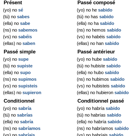
Présent
Passé composé
(yo) no
sé
(yo) no he
sabido
(tú) no
sabes
(tú) no has
sabido
(ella) no
sabe
(ella) no ha
sabido
(ns) no
sabemos
(ns) no hemos
sabido
(vs) no
sabéis
(vs) no habéis
sabido
(ellas) no
saben
(ellas) no han
sabido
Passé simple
Passé antérieur
(yo) no
supe
(yo) no hube
sabido
(tú) no
supiste
(tú) no hubiste
sabido
(ella) no
supo
(ella) no hubo
sabido
(ns) no
supimos
(ns) no hubimos
sabido
(vs) no
supisteis
(vs) no hubisteis
sabido
(ellas) no
supieron
(ellas) no hubieron
sabido
Conditionnel
Conditionnel passé
(yo) no
sabría
(yo) no habría
sabido
(tú) no
sabrías
(tú) no habrías
sabido
(ella) no
sabría
(ella) no habría
sabido
(ns) no
sabríamos
(ns) no habríamos
sabido
(vs) no
sabríais
(vs) no habríais
sabido