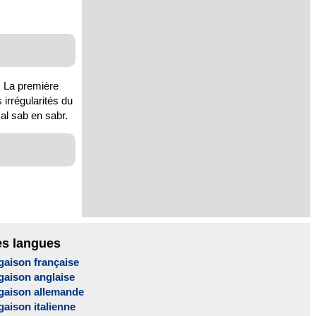
. La première
 irrégularités du
cal sab en sabr.
es langues
gaison française
gaison anglaise
gaison allemande
aison italienne