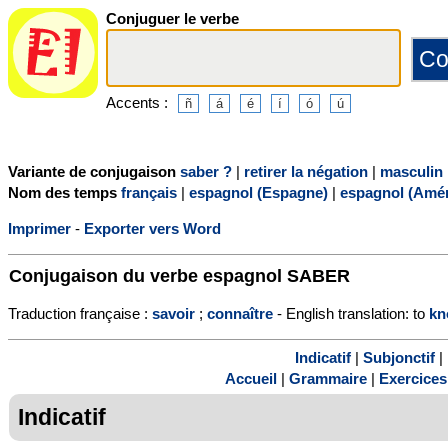
Conjuguer le verbe
Accents :
Variante de conjugaison
saber ?
|
retirer la négation
|
masculin
Nom des temps
français
|
espagnol (Espagne)
|
espagnol (Amér
Imprimer
-
Exporter vers Word
Conjugaison du verbe espagnol
SABER
Traduction française :
savoir
;
connaître
- English translation: to
kn
Indicatif
|
Subjonctif
|
Accueil
|
Grammaire
|
Exercices
Indicatif