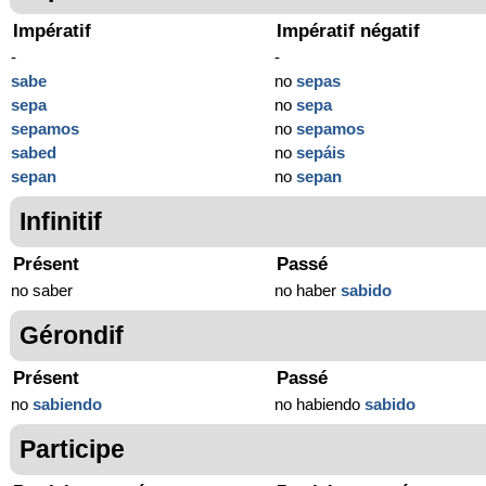
Impératif
Impératif négatif
-
-
sabe
no
sepas
sepa
no
sepa
sepamos
no
sepamos
sabed
no
sepáis
sepan
no
sepan
Infinitif
Présent
Passé
no saber
no haber
sabido
Gérondif
Présent
Passé
no
sabiendo
no habiendo
sabido
Participe