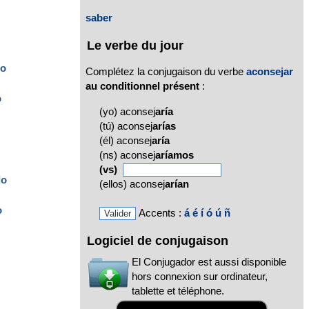
saber
Le verbe du jour
do
Complétez la conjugaison du verbe
aconsejar
au conditionnel présent
:
o
(yo) aconsej
aría
(tú) aconsej
arías
(él) aconsej
aría
(ns) aconsej
aríamos
(vs)
do
(ellos) aconsej
arían
o
Accents :
á
é
í
ó
ú
ñ
Logiciel de conjugaison
El Conjugador est aussi disponible
hors connexion sur ordinateur,
tablette et téléphone.