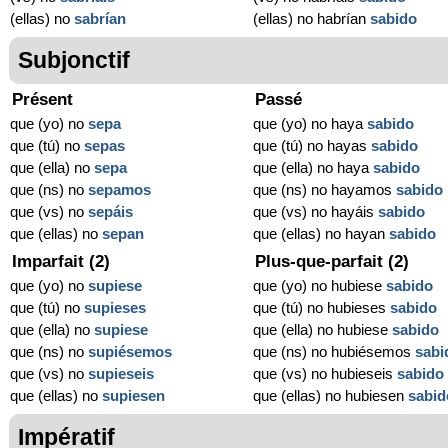
(ellas) no
sabrían
(ellas) no habrían
sabido
Subjonctif
Présent
Passé
que (yo) no
sepa
que (yo) no haya
sabido
que (tú) no
sepas
que (tú) no hayas
sabido
que (ella) no
sepa
que (ella) no haya
sabido
que (ns) no
sepamos
que (ns) no hayamos
sabido
que (vs) no
sepáis
que (vs) no hayáis
sabido
que (ellas) no
sepan
que (ellas) no hayan
sabido
Imparfait (2)
Plus-que-parfait (2)
que (yo) no
supiese
que (yo) no hubiese
sabido
que (tú) no
supieses
que (tú) no hubieses
sabido
que (ella) no
supiese
que (ella) no hubiese
sabido
que (ns) no
supiésemos
que (ns) no hubiésemos
sabi
que (vs) no
supieseis
que (vs) no hubieseis
sabido
que (ellas) no
supiesen
que (ellas) no hubiesen
sabid
Impératif