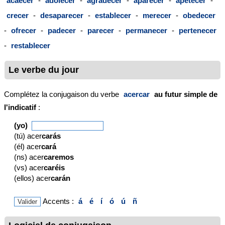
acaecer
-
adolecer
-
agradecer
-
aparecer
-
apetecer
-
crecer
-
desaparecer
-
establecer
-
merecer
-
obedecer
-
ofrecer
-
padecer
-
parecer
-
permanecer
-
pertenecer
-
restablecer
Le verbe du jour
Complétez la conjugaison du verbe
acercar
au futur simple de
l'indicatif
:
(yo)
(tú) acer
carás
(él) acer
cará
(ns) acer
caremos
(vs) acer
caréis
(ellos) acer
carán
Accents :
á
é
í
ó
ú
ñ