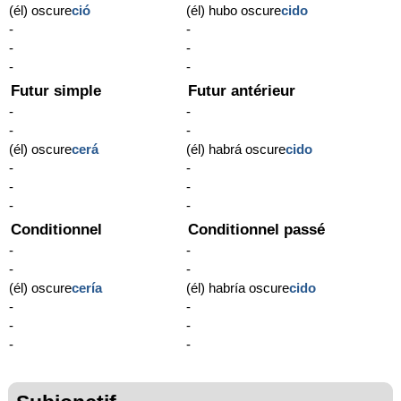
(él) oscure
ció
(él) hubo oscure
cido
-
-
-
-
-
-
Futur simple
Futur antérieur
-
-
-
-
(él) oscure
cerá
(él) habrá oscure
cido
-
-
-
-
-
-
Conditionnel
Conditionnel passé
-
-
-
-
(él) oscure
cería
(él) habría oscure
cido
-
-
-
-
-
-