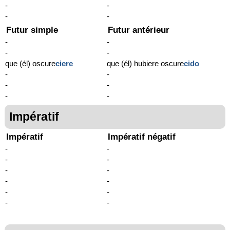
-
-
-
-
Futur simple
Futur antérieur
-
-
-
-
que (él) oscure
ciere
que (él) hubiere oscure
cido
-
-
-
-
-
-
Impératif
Impératif
Impératif négatif
-
-
-
-
-
-
-
-
-
-
-
-