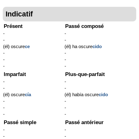
Indicatif
Présent
Passé composé
-
-
-
-
(él) oscure
ce
(él) ha oscure
cido
-
-
-
-
-
-
Imparfait
Plus-que-parfait
-
-
-
-
(él) oscure
cía
(él) había oscure
cido
-
-
-
-
-
-
Passé simple
Passé antérieur
-
-
-
-