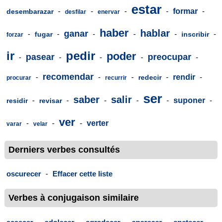
estar
-
-
-
-
formar
-
desembarazar
desfilar
enervar
haber
hablar
ganar
-
-
-
-
-
-
fugar
inscribir
forzar
ir
pedir
poder
pasear
preocupar
-
-
-
-
-
recomendar
-
-
-
-
rendir
-
redecir
procurar
recurrir
ser
saber
salir
-
-
-
-
-
suponer
-
residir
revisar
ver
-
-
-
verter
varar
velar
Derniers verbes consultés
oscurecer
-
Effacer cette liste
Verbes à conjugaison similaire