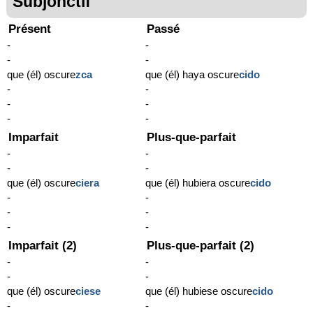
Subjonctif
Présent
Passé
-
-
-
-
que (él) oscure
zca
que (él) haya oscure
cido
-
-
-
-
-
-
Imparfait
Plus-que-parfait
-
-
-
-
que (él) oscure
ciera
que (él) hubiera oscure
cido
-
-
-
-
-
-
Imparfait (2)
Plus-que-parfait (2)
-
-
-
-
que (él) oscure
ciese
que (él) hubiese oscure
cido
-
-