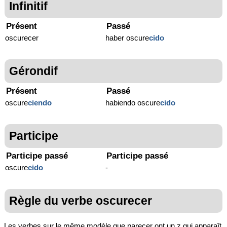
Infinitif
Présent
Passé
oscurecer
haber oscure
cido
Gérondif
Présent
Passé
oscure
ciendo
habiendo oscure
cido
Participe
Participe passé
Participe passé
oscure
cido
-
Règle du verbe oscurecer
Les verbes sur le même modèle que parecer ont un z qui apparaît