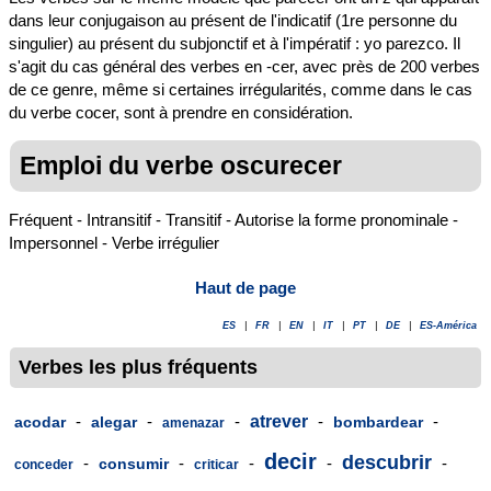
dans leur conjugaison au présent de l'indicatif (1re personne du
singulier) au présent du subjonctif et à l'impératif : yo parezco. Il
s'agit du cas général des verbes en -cer, avec près de 200 verbes
de ce genre, même si certaines irrégularités, comme dans le cas
du verbe cocer, sont à prendre en considération.
Emploi du verbe oscurecer
Fréquent - Intransitif - Transitif - Autorise la forme pronominale -
Impersonnel - Verbe irrégulier
Haut de page
ES
|
FR
|
EN
|
IT
|
PT
|
DE
|
ES-América
Verbes les plus fréquents
-
-
-
atrever
-
-
acodar
alegar
bombardear
amenazar
decir
descubrir
-
-
-
-
-
consumir
conceder
criticar