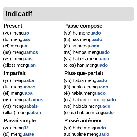
Indicatif
Présent
Passé composé
(yo) meng
uo
(yo) he meng
uado
(tú) meng
uas
(tú) has meng
uado
(él) meng
ua
(él) ha meng
uado
(ns) meng
uamos
(ns) hemos meng
uado
(vs) meng
uáis
(vs) habéis meng
uado
(ellos) meng
uan
(ellos) han meng
uado
Imparfait
Plus-que-parfait
(yo) meng
uaba
(yo) había meng
uado
(tú) meng
uabas
(tú) habías meng
uado
(él) meng
uaba
(él) había meng
uado
(ns) meng
uábamos
(ns) habíamos meng
uado
(vs) meng
uabais
(vs) habíais meng
uado
(ellos) meng
uaban
(ellos) habían meng
uado
Passé simple
Passé antérieur
(yo) meng
üé
(yo) hube meng
uado
(tú) meng
uaste
(tú) hubiste meng
uado