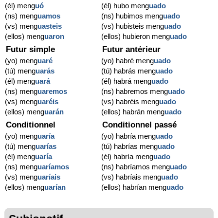
(él) meng
uó
(él) hubo meng
uado
(ns) meng
uamos
(ns) hubimos meng
uado
(vs) meng
uasteis
(vs) hubisteis meng
uado
(ellos) meng
uaron
(ellos) hubieron meng
uado
Futur simple
Futur antérieur
(yo) meng
uaré
(yo) habré meng
uado
(tú) meng
uarás
(tú) habrás meng
uado
(él) meng
uará
(él) habrá meng
uado
(ns) meng
uaremos
(ns) habremos meng
uado
(vs) meng
uaréis
(vs) habréis meng
uado
(ellos) meng
uarán
(ellos) habrán meng
uado
Conditionnel
Conditionnel passé
(yo) meng
uaría
(yo) habría meng
uado
(tú) meng
uarías
(tú) habrías meng
uado
(él) meng
uaría
(él) habría meng
uado
(ns) meng
uaríamos
(ns) habríamos meng
uado
(vs) meng
uaríais
(vs) habríais meng
uado
(ellos) meng
uarían
(ellos) habrían meng
uado