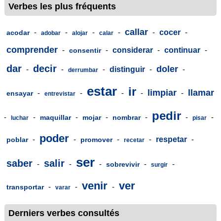
Verbes les plus fréquents
callar
-
-
-
-
-
cocer
-
acodar
adobar
alojar
calar
comprender
-
-
considerar
-
continuar
-
consentir
dar
decir
doler
-
-
-
distinguir
-
-
derrumbar
estar
ir
limpiar
llamar
-
-
-
-
-
ensayar
entrevistar
pedir
-
-
-
-
-
-
-
maquillar
mojar
nombrar
luchar
pisar
poder
-
-
-
-
respetar
-
poblar
promover
recetar
ser
saber
salir
-
-
-
-
-
sobrevivir
surgir
venir
ver
-
-
-
transportar
varar
Derniers verbes consultés