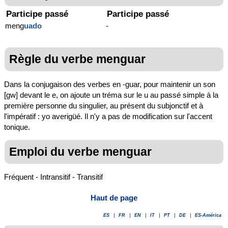
Participe passé
Participe passé
meng
uado
-
Règle du verbe menguar
Dans la conjugaison des verbes en -guar, pour maintenir un son
[gw] devant le e, on ajoute un tréma sur le u au passé simple à la
première personne du singulier, au présent du subjonctif et à
l'impératif : yo averigüé. Il n'y a pas de modification sur l'accent
tonique.
Emploi du verbe menguar
Fréquent - Intransitif - Transitif
Haut de page
ES
|
FR
|
EN
|
IT
|
PT
|
DE
|
ES-América