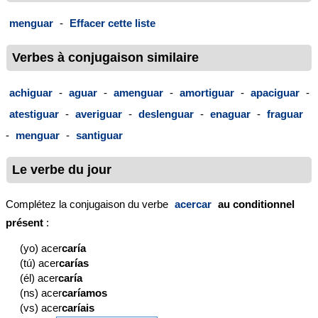
menguar
-
Effacer cette liste
Verbes à conjugaison similaire
achiguar
-
aguar
-
amenguar
-
amortiguar
-
apaciguar
-
atestiguar
-
averiguar
-
deslenguar
-
enaguar
-
fraguar
-
menguar
-
santiguar
Le verbe du jour
Complétez la conjugaison du verbe
acercar
au conditionnel
présent
:
(yo) acer
caría
(tú) acer
carías
(él) acer
caría
(ns) acer
caríamos
(vs) acer
caríais