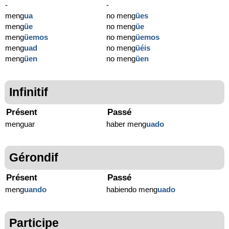
-
-
meng
ua
no meng
ües
meng
üe
no meng
üe
meng
üemos
no meng
üemos
meng
uad
no meng
üéis
meng
üen
no meng
üen
Infinitif
Présent
Passé
menguar
haber meng
uado
Gérondif
Présent
Passé
meng
uando
habiendo meng
uado
Participe