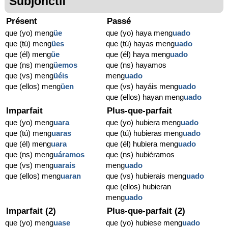
Subjonctif
Présent
Passé
que (yo) meng
üe
que (yo) haya meng
uado
que (tú) meng
ües
que (tú) hayas meng
uado
que (él) meng
üe
que (él) haya meng
uado
que (ns) meng
üemos
que (ns) hayamos
que (vs) meng
üéis
meng
uado
que (ellos) meng
üen
que (vs) hayáis meng
uado
que (ellos) hayan meng
uado
Imparfait
Plus-que-parfait
que (yo) meng
uara
que (yo) hubiera meng
uado
que (tú) meng
uaras
que (tú) hubieras meng
uado
que (él) meng
uara
que (él) hubiera meng
uado
que (ns) meng
uáramos
que (ns) hubiéramos
que (vs) meng
uarais
meng
uado
que (ellos) meng
uaran
que (vs) hubierais meng
uado
que (ellos) hubieran
meng
uado
Imparfait (2)
Plus-que-parfait (2)
que (yo) meng
uase
que (yo) hubiese meng
uado