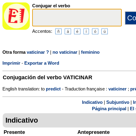
Conjugar el verbo
Accentos:
Otra forma
vaticinar ?
|
no vaticinar
|
feminino
Imprimir
-
Exportar a Word
Conjugación del verbo
VATICINAR
English translation: to
predict
- Traduction française :
vaticiner
;
pr
Indicativo
|
Subjuntivo
|
I
Página principal
|
El 
Indicativo
Presente
Antepresente