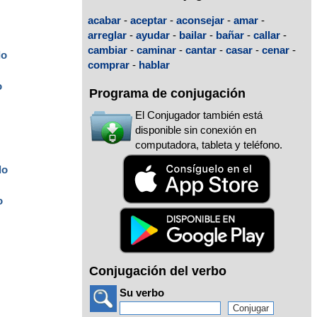
acabar
-
aceptar
-
aconsejar
-
amar
-
arreglar
-
ayudar
-
bailar
-
bañar
-
callar
-
cambiar
-
caminar
-
cantar
-
casar
-
cenar
-
do
comprar
-
hablar
o
Programa de conjugación
El Conjugador también está
disponible sin conexión en
computadora, tableta y teléfono.
do
o
Conjugación del verbo
Su verbo