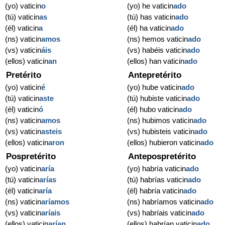
(yo) vaticin
o
(yo) he vaticin
ado
(tú) vaticin
as
(tú) has vaticin
ado
(él) vaticin
a
(él) ha vaticin
ado
(ns) vaticin
amos
(ns) hemos vaticin
ado
(vs) vaticin
áis
(vs) habéis vaticin
ado
(ellos) vaticin
an
(ellos) han vaticin
ado
Pretérito
Antepretérito
(yo) vaticin
é
(yo) hube vaticin
ado
(tú) vaticin
aste
(tú) hubiste vaticin
ado
(él) vaticin
ó
(él) hubo vaticin
ado
(ns) vaticin
amos
(ns) hubimos vaticin
ado
(vs) vaticin
asteis
(vs) hubisteis vaticin
ado
(ellos) vaticin
aron
(ellos) hubieron vaticin
ado
Pospretérito
Antepospretérito
(yo) vaticin
aría
(yo) habría vaticin
ado
(tú) vaticin
arías
(tú) habrías vaticin
ado
(él) vaticin
aría
(él) habría vaticin
ado
(ns) vaticin
aríamos
(ns) habríamos vaticin
ado
(vs) vaticin
aríais
(vs) habríais vaticin
ado
(ellos) vaticin
arían
(ellos) habrían vaticin
ado