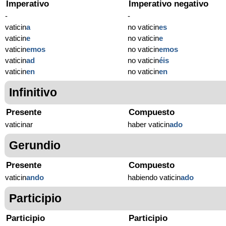
Imperativo
Imperativo negativo
-
-
vaticin
a
no vaticin
es
vaticin
e
no vaticin
e
vaticin
emos
no vaticin
emos
vaticin
ad
no vaticin
éis
vaticin
en
no vaticin
en
Infinitivo
Presente
Compuesto
vaticinar
haber vaticin
ado
Gerundio
Presente
Compuesto
vaticin
ando
habiendo vaticin
ado
Participio
Participio
Participio