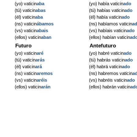
(yo) vaticin
aba
(yo) había vaticin
ado
(tú) vaticin
abas
(tú) habías vaticin
ado
(él) vaticin
aba
(él) había vaticin
ado
(ns) vaticin
ábamos
(ns) habíamos vaticin
a
(vs) vaticin
abais
(vs) habíais vaticin
ado
(ellos) vaticin
aban
(ellos) habían vaticin
ad
Futuro
Antefuturo
(yo) vaticin
aré
(yo) habré vaticin
ado
(tú) vaticin
arás
(tú) habrás vaticin
ado
(él) vaticin
ará
(él) habrá vaticin
ado
(ns) vaticin
aremos
(ns) habremos vaticin
a
(vs) vaticin
aréis
(vs) habréis vaticin
ado
(ellos) vaticin
arán
(ellos) habrán vaticin
ad