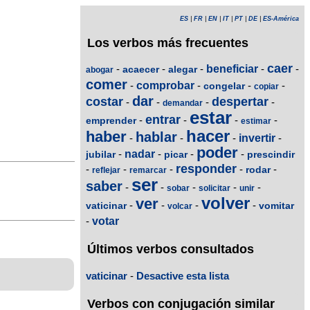
ES
|
FR
|
EN
|
IT
|
PT
|
DE
|
ES-América
Los verbos más frecuentes
caer
-
-
-
beneficiar
-
-
acaecer
alegar
abogar
comer
-
comprobar
-
-
-
congelar
copiar
dar
costar
despertar
-
-
-
-
demandar
estar
entrar
-
-
-
-
emprender
estimar
hacer
haber
hablar
-
-
-
invertir
-
poder
-
nadar
-
-
-
jubilar
picar
prescindir
responder
-
-
-
-
-
rodar
reflejar
remarcar
ser
saber
-
-
-
-
-
sobar
solicitar
unir
volver
ver
-
-
-
-
vaticinar
vomitar
volcar
-
votar
Últimos verbos consultados
vaticinar
-
Desactive esta lista
Verbos con conjugación similar