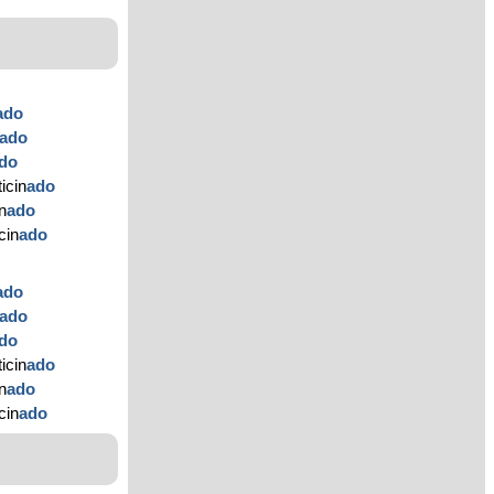
ado
ado
do
icin
ado
n
ado
cin
ado
ado
ado
do
icin
ado
n
ado
cin
ado