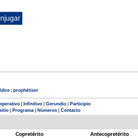
édire
;
prophétiser
mperativo
|
Infinitivo
|
Gerundio
|
Participio
sitio
|
Programa
|
Números
|
Contacto
Copretérito
Antecopretérito