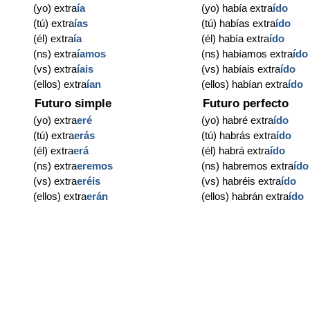
(yo) extra
ía
(yo) había extra
ído
(tú) extra
ías
(tú) habías extra
ído
(él) extra
ía
(él) había extra
ído
(ns) extra
íamos
(ns) habíamos extra
ído
(vs) extra
íais
(vs) habíais extra
ído
(ellos) extra
ían
(ellos) habían extra
ído
Futuro simple
Futuro perfecto
(yo) extra
eré
(yo) habré extra
ído
(tú) extra
erás
(tú) habrás extra
ído
(él) extra
erá
(él) habrá extra
ído
(ns) extra
eremos
(ns) habremos extra
ído
(vs) extra
eréis
(vs) habréis extra
ído
(ellos) extra
erán
(ellos) habrán extra
ído