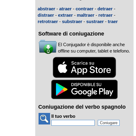
abstraer
-
atraer
-
contraer
-
detraer
-
distraer
-
extraer
-
maltraer
-
retraer
-
retrotraer
-
substraer
-
sustraer
-
traer
Software di coniugazione
El Conjugador è disponibile anche
offline su computer, tablet e telefono.
Coniugazione del verbo spagnolo
Il tuo verbo