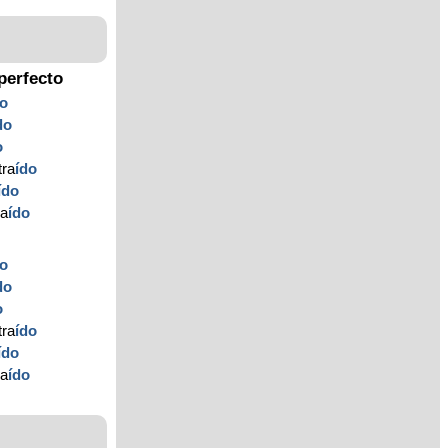
perfecto
do
do
o
tra
ído
ído
ra
ído
do
do
o
tra
ído
ído
ra
ído