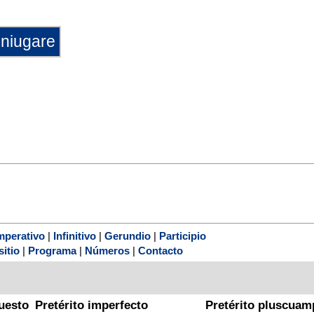
mperativo
|
Infinitivo
|
Gerundio
|
Participio
sitio
|
Programa
|
Números
|
Contacto
uesto
Pretérito imperfecto
Pretérito pluscuam