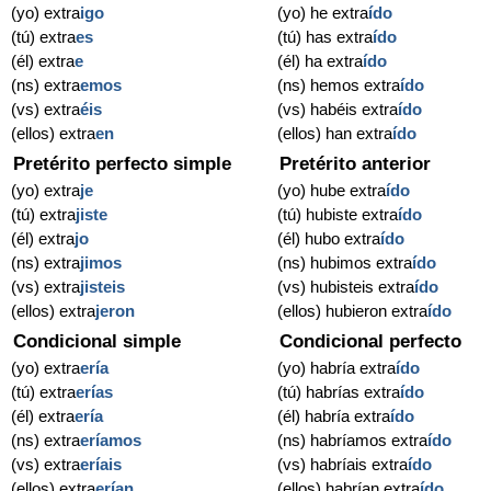
(yo) extra
igo
(yo) he extra
ído
(tú) extra
es
(tú) has extra
ído
(él) extra
e
(él) ha extra
ído
(ns) extra
emos
(ns) hemos extra
ído
(vs) extra
éis
(vs) habéis extra
ído
(ellos) extra
en
(ellos) han extra
ído
Pretérito perfecto simple
Pretérito anterior
(yo) extra
je
(yo) hube extra
ído
(tú) extra
jiste
(tú) hubiste extra
ído
(él) extra
jo
(él) hubo extra
ído
(ns) extra
jimos
(ns) hubimos extra
ído
(vs) extra
jisteis
(vs) hubisteis extra
ído
(ellos) extra
jeron
(ellos) hubieron extra
ído
Condicional simple
Condicional perfecto
(yo) extra
ería
(yo) habría extra
ído
(tú) extra
erías
(tú) habrías extra
ído
(él) extra
ería
(él) habría extra
ído
(ns) extra
eríamos
(ns) habríamos extra
ído
(vs) extra
eríais
(vs) habríais extra
ído
(ellos) extra
erían
(ellos) habrían extra
ído