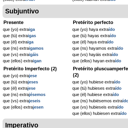
Subjuntivo
Presente
Pretérito perfecto
que (yo) extra
iga
que (yo) haya extra
ído
que (tú) extra
igas
que (tú) hayas extra
ído
que (él) extra
iga
que (él) haya extra
ído
que (ns) extra
igamos
que (ns) hayamos extra
ído
que (vs) extra
igáis
que (vs) hayáis extra
ído
que (ellos) extra
igan
que (ellos) hayan extra
ído
Pretérito Imperfecto (2)
Pretérito pluscuamperfe
(2)
que (yo) extra
jese
que (tú) extra
jeses
que (yo) hubiese extra
ído
que (él) extra
jese
que (tú) hubieses extra
ído
que (ns) extra
jésemos
que (él) hubiese extra
ído
que (vs) extra
jeseis
que (ns) hubiésemos extra
íd
que (ellos) extra
jesen
que (vs) hubieseis extra
ído
que (ellos) hubiesen extra
ído
Imperativo