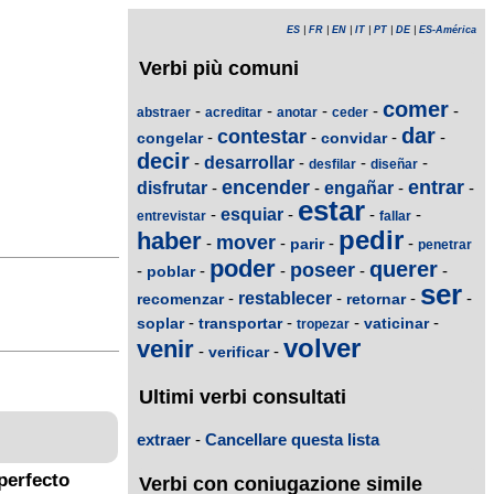
ES
|
FR
|
EN
|
IT
|
PT
|
DE
|
ES-América
Verbi più comuni
comer
-
-
-
-
-
abstraer
acreditar
anotar
ceder
dar
contestar
-
-
-
-
congelar
convidar
decir
-
desarrollar
-
-
-
desfilar
diseñar
encender
entrar
disfrutar
-
-
engañar
-
-
estar
-
esquiar
-
-
-
entrevistar
fallar
pedir
haber
mover
-
-
-
-
parir
penetrar
poder
querer
poseer
-
-
-
-
-
poblar
ser
-
restablecer
-
-
-
recomenzar
retornar
-
-
-
-
soplar
transportar
vaticinar
tropezar
volver
venir
-
-
verificar
Ultimi verbi consultati
extraer
-
Cancellare questa lista
perfecto
Verbi con coniugazione simile