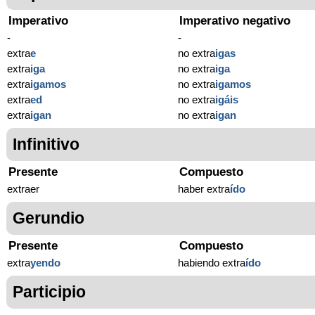
Imperativo
Imperativo negativo
-
-
extra
e
no extra
igas
extra
iga
no extra
iga
extra
igamos
no extra
igamos
extra
ed
no extra
igáis
extra
igan
no extra
igan
Infinitivo
Presente
Compuesto
extraer
haber extra
ído
Gerundio
Presente
Compuesto
extra
yendo
habiendo extra
ído
Participio