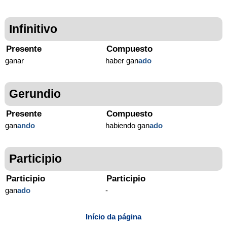
Infinitivo
Presente
Compuesto
ganar
haber gan
ado
Gerundio
Presente
Compuesto
gan
ando
habiendo gan
ado
Participio
Participio
Participio
gan
ado
-
Início da página