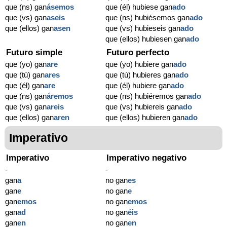
que (ns) gan
ásemos
que (él) hubiese gan
ado
que (vs) gan
aseis
que (ns) hubiésemos gan
ado
que (ellos) gan
asen
que (vs) hubieseis gan
ado
que (ellos) hubiesen gan
ado
Futuro simple
Futuro perfecto
que (yo) gan
are
que (yo) hubiere gan
ado
que (tú) gan
ares
que (tú) hubieres gan
ado
que (él) gan
are
que (él) hubiere gan
ado
que (ns) gan
áremos
que (ns) hubiéremos gan
ado
que (vs) gan
areis
que (vs) hubiereis gan
ado
que (ellos) gan
aren
que (ellos) hubieren gan
ado
Imperativo
Imperativo
Imperativo negativo
-
-
gan
a
no gan
es
gan
e
no gan
e
gan
emos
no gan
emos
gan
ad
no gan
éis
gan
en
no gan
en