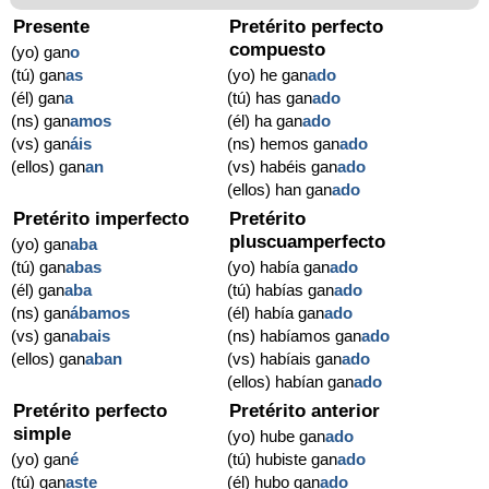
Presente
Pretérito perfecto
compuesto
(yo) gan
o
(tú) gan
as
(yo) he gan
ado
(él) gan
a
(tú) has gan
ado
(ns) gan
amos
(él) ha gan
ado
(vs) gan
áis
(ns) hemos gan
ado
(ellos) gan
an
(vs) habéis gan
ado
(ellos) han gan
ado
Pretérito imperfecto
Pretérito
pluscuamperfecto
(yo) gan
aba
(tú) gan
abas
(yo) había gan
ado
(él) gan
aba
(tú) habías gan
ado
(ns) gan
ábamos
(él) había gan
ado
(vs) gan
abais
(ns) habíamos gan
ado
(ellos) gan
aban
(vs) habíais gan
ado
(ellos) habían gan
ado
Pretérito perfecto
Pretérito anterior
simple
(yo) hube gan
ado
(yo) gan
é
(tú) hubiste gan
ado
(tú) gan
aste
(él) hubo gan
ado