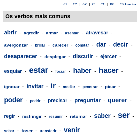
ES
|
FR
|
EN
|
IT
|
PT
|
DE
|
ES-América
Os verbos mais comuns
abrir
-
-
-
-
atravesar
-
agredir
armar
asentar
dar
decir
-
-
-
-
-
-
avergonzar
carecer
brillar
constar
desaparecer
discutir
-
-
-
ejercer
-
desplegar
estar
hacer
haber
esquiar
-
-
-
-
-
forzar
ir
invitar
-
-
-
-
-
-
ignorar
picar
mediar
penetrar
poder
querer
preguntar
-
-
precisar
-
-
-
podrir
ser
saber
regir
-
-
-
-
-
-
restringir
retornar
resumir
venir
-
-
-
toser
sobar
transferir