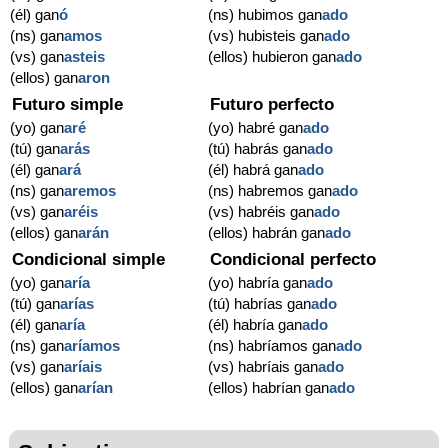
(él) gan
ó
(ns) hubimos gan
ado
(ns) gan
amos
(vs) hubisteis gan
ado
(vs) gan
asteis
(ellos) hubieron gan
ado
(ellos) gan
aron
Futuro simple
Futuro perfecto
(yo) gan
aré
(yo) habré gan
ado
(tú) gan
arás
(tú) habrás gan
ado
(él) gan
ará
(él) habrá gan
ado
(ns) gan
aremos
(ns) habremos gan
ado
(vs) gan
aréis
(vs) habréis gan
ado
(ellos) gan
arán
(ellos) habrán gan
ado
Condicional simple
Condicional perfecto
(yo) gan
aría
(yo) habría gan
ado
(tú) gan
arías
(tú) habrías gan
ado
(él) gan
aría
(él) habría gan
ado
(ns) gan
aríamos
(ns) habríamos gan
ado
(vs) gan
aríais
(vs) habríais gan
ado
(ellos) gan
arían
(ellos) habrían gan
ado