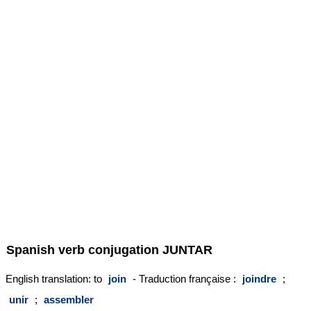
Spanish verb conjugation
JUNTAR
English translation: to
join
- Traduction française :
joindre
;
unir
;
assembler