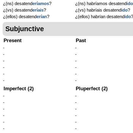
¿(ns) desatend
eríamos
?
¿(ns) habríamos desatend
id
¿(vs) desatend
eríais
?
¿(vs) habríais desatend
ido
?
¿(ellos) desatend
erían
?
¿(ellos) habrían desatend
ido
Subjunctive
Present
Past
-
-
-
-
-
-
-
-
-
-
-
-
Imperfect (2)
Pluperfect (2)
-
-
-
-
-
-
-
-
-
-
-
-