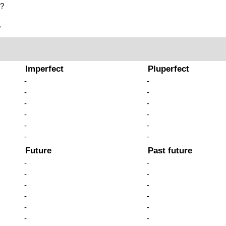
o
?
?
Imperfect
Pluperfect
-
-
-
-
-
-
-
-
-
-
-
-
Future
Past future
-
-
-
-
-
-
-
-
-
-
-
-