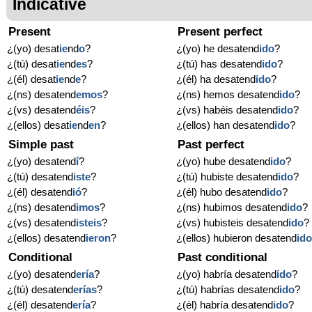
Indicative
Present
Present perfect
¿(yo) desat
ie
nd
o
?
¿(yo) he desatend
ido
?
¿(tú) desat
ie
nd
es
?
¿(tú) has desatend
ido
?
¿(él) desat
ie
nd
e
?
¿(él) ha desatend
ido
?
¿(ns) desatend
emos
?
¿(ns) hemos desatend
ido
?
¿(vs) desatend
éis
?
¿(vs) habéis desatend
ido
?
¿(ellos) desat
ie
nd
en
?
¿(ellos) han desatend
ido
?
Simple past
Past perfect
¿(yo) desatend
í
?
¿(yo) hube desatend
ido
?
¿(tú) desatend
iste
?
¿(tú) hubiste desatend
ido
?
¿(él) desatend
ió
?
¿(él) hubo desatend
ido
?
¿(ns) desatend
imos
?
¿(ns) hubimos desatend
ido
?
¿(vs) desatend
isteis
?
¿(vs) hubisteis desatend
ido
?
¿(ellos) desatend
ieron
?
¿(ellos) hubieron desatend
id
Conditional
Past conditional
¿(yo) desatend
ería
?
¿(yo) habría desatend
ido
?
¿(tú) desatend
erías
?
¿(tú) habrías desatend
ido
?
¿(él) desatend
ería
?
¿(él) habría desatend
ido
?