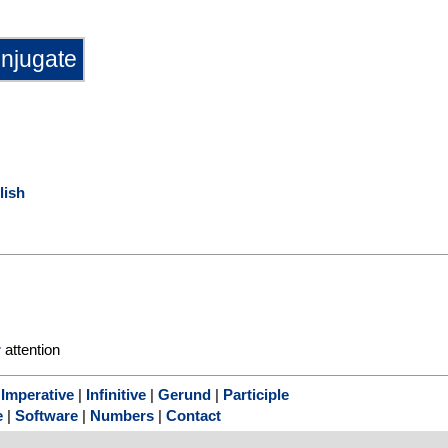
lish
r
attention
|
Imperative
|
Infinitive
|
Gerund
|
Participle
e
|
Software
|
Numbers
|
Contact