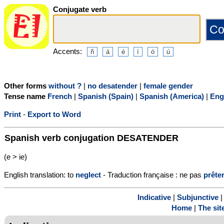
Conjugate verb
Accents:
Other forms
without ?
|
no desatender
|
female gender
Tense name
French
|
Spanish (Spain)
|
Spanish (America)
|
Eng
Print
-
Export to Word
Spanish verb conjugation
DESATENDER
(e > ie)
English translation: to
neglect
- Traduction française : ne pas
prête
Indicative
|
Subjunctive
Home
|
The sit