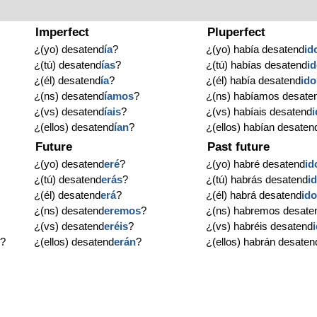
Imperfect
Pluperfect
¿(yo) desatend
ía
?
¿(yo) había desatend
id
¿(tú) desatend
ías
?
¿(tú) habías desatend
i
¿(él) desatend
ía
?
¿(él) había desatend
ido
¿(ns) desatend
íamos
?
¿(ns) habíamos desate
¿(vs) desatend
íais
?
¿(vs) habíais desatend
¿(ellos) desatend
ían
?
¿(ellos) habían desaten
Future
Past future
¿(yo) desatend
eré
?
¿(yo) habré desatend
id
¿(tú) desatend
erás
?
¿(tú) habrás desatend
i
¿(él) desatend
erá
?
¿(él) habrá desatend
id
¿(ns) desatend
eremos
?
¿(ns) habremos desate
¿(vs) desatend
eréis
?
¿(vs) habréis desatend
o
?
¿(ellos) desatend
erán
?
¿(ellos) habrán desaten