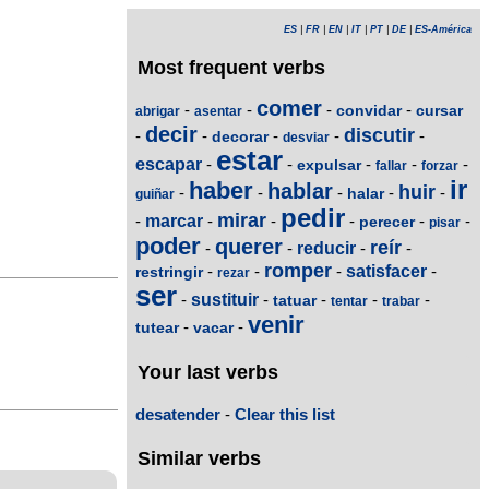
ES
|
FR
|
EN
|
IT
|
PT
|
DE
|
ES-América
Most frequent verbs
comer
-
-
-
-
convidar
cursar
abrigar
asentar
decir
discutir
-
-
-
-
-
decorar
desviar
estar
escapar
-
-
-
-
-
expulsar
fallar
forzar
ir
haber
hablar
huir
-
-
-
-
-
halar
guiñar
pedir
mirar
-
marcar
-
-
-
-
-
perecer
pisar
poder
querer
reír
-
-
reducir
-
-
romper
-
-
-
satisfacer
-
restringir
rezar
ser
-
sustituir
-
-
-
-
tatuar
tentar
trabar
venir
-
-
tutear
vacar
Your last verbs
desatender
-
Clear this list
Similar verbs