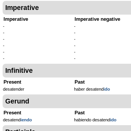
Imperative
Imperative
Imperative negative
-
-
-
-
-
-
-
-
-
-
-
-
Infinitive
Present
Past
desatender
haber desatend
ido
Gerund
Present
Past
desatend
iendo
habiendo desatend
ido