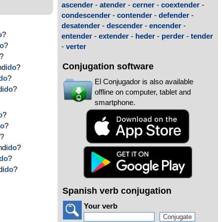
ascender
-
atender
-
cerner
-
coextender
-
condescender
-
contender
-
defender
-
desatender
-
descender
-
encender
-
o
?
entender
-
extender
-
heder
-
perder
-
tender
do
?
-
verter
?
Conjugation software
nd
ido
?
ido
?
El Conjugador is also available
d
ido
?
offline on computer, tablet and
smartphone.
o
?
do
?
o
?
nd
ido
?
ido
?
d
ido
?
Spanish verb conjugation
Your verb