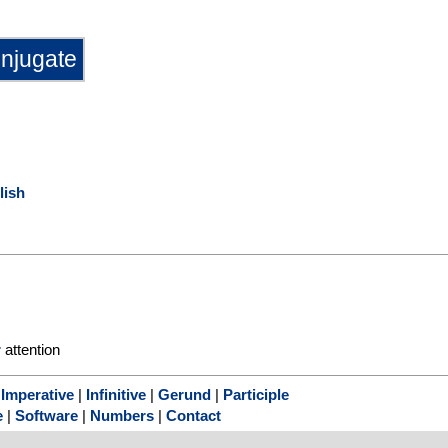
lish
r
attention
|
Imperative
|
Infinitive
|
Gerund
|
Participle
e
|
Software
|
Numbers
|
Contact