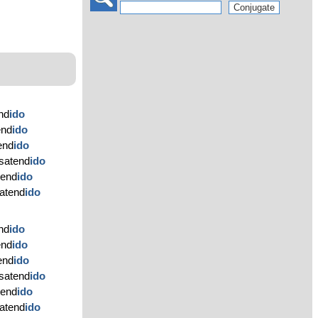
nd
ido
end
ido
end
ido
satend
ido
tend
ido
satend
ido
nd
ido
end
ido
end
ido
satend
ido
tend
ido
satend
ido