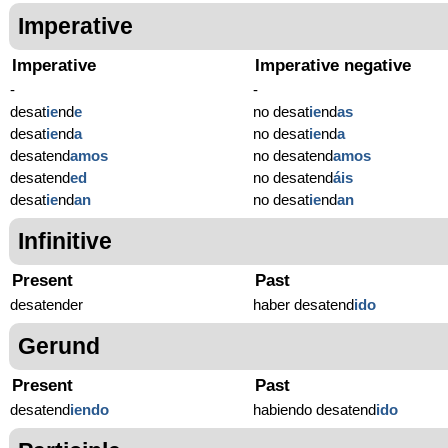
Imperative
Imperative
Imperative negative
-
-
desat
ie
nd
e
no desat
ie
nd
as
desat
ie
nd
a
no desat
ie
nd
a
desatend
amos
no desatend
amos
desatend
ed
no desatend
áis
desat
ie
nd
an
no desat
ie
nd
an
Infinitive
Present
Past
desatender
haber desatend
ido
Gerund
Present
Past
desatend
iendo
habiendo desatend
ido