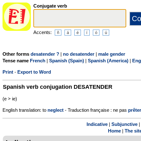
Conjugate verb
Accents:
Other forms
desatender ?
|
no desatender
|
male gender
Tense name
French
|
Spanish (Spain)
|
Spanish (America)
|
Eng
Print
-
Export to Word
Spanish verb conjugation
DESATENDER
(e > ie)
English translation: to
neglect
- Traduction française : ne pas
prête
Indicative
|
Subjunctive
Home
|
The sit