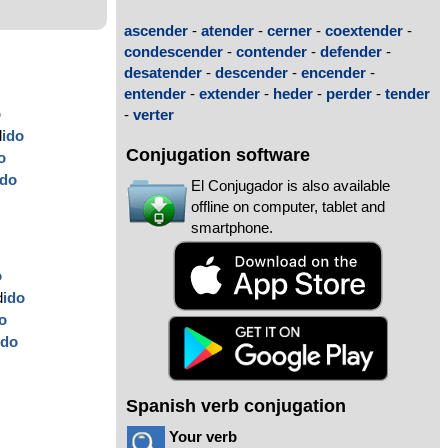
ascender
-
atender
-
cerner
-
coextender
-
condescender
-
contender
-
defender
-
desatender
-
descender
-
encender
-
entender
-
extender
-
heder
-
perder
-
tender
o
-
verter
d
ido
Conjugation software
o
ido
El Conjugador is also available
offline on computer, tablet and
smartphone.
o
o
d
ido
o
ido
Spanish verb conjugation
Your verb