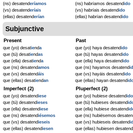
(ns) desatend
eríamos
(ns) habríamos desatend
ido
(vs) desatend
eríais
(vs) habríais desatend
ido
(ellas) desatend
erían
(ellas) habrían desatend
ido
Subjunctive
Present
Past
que (yo) desat
ie
nd
a
que (yo) haya desatend
ido
que (tú) desat
ie
nd
as
que (tú) hayas desatend
ido
que (ella) desat
ie
nd
a
que (ella) haya desatend
ido
que (ns) desatend
amos
que (ns) hayamos desatend
i
que (vs) desatend
áis
que (vs) hayáis desatend
ido
que (ellas) desat
ie
nd
an
que (ellas) hayan desatend
id
Imperfect (2)
Pluperfect (2)
que (yo) desatend
iese
que (yo) hubiese desatend
id
que (tú) desatend
ieses
que (tú) hubieses desatend
id
que (ella) desatend
iese
que (ella) hubiese desatend
id
que (ns) desatend
iésemos
que (ns) hubiésemos desaten
que (vs) desatend
ieseis
que (vs) hubieseis desatend
i
que (ellas) desatend
iesen
que (ellas) hubiesen desaten