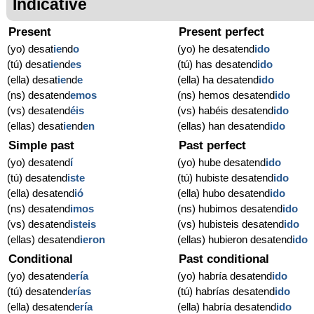
Indicative
Present
Present perfect
(yo) desat
ie
nd
o
(yo) he desatend
ido
(tú) desat
ie
nd
es
(tú) has desatend
ido
(ella) desat
ie
nd
e
(ella) ha desatend
ido
(ns) desatend
emos
(ns) hemos desatend
ido
(vs) desatend
éis
(vs) habéis desatend
ido
(ellas) desat
ie
nd
en
(ellas) han desatend
ido
Simple past
Past perfect
(yo) desatend
í
(yo) hube desatend
ido
(tú) desatend
iste
(tú) hubiste desatend
ido
(ella) desatend
ió
(ella) hubo desatend
ido
(ns) desatend
imos
(ns) hubimos desatend
ido
(vs) desatend
isteis
(vs) hubisteis desatend
ido
(ellas) desatend
ieron
(ellas) hubieron desatend
ido
Conditional
Past conditional
(yo) desatend
ería
(yo) habría desatend
ido
(tú) desatend
erías
(tú) habrías desatend
ido
(ella) desatend
ería
(ella) habría desatend
ido