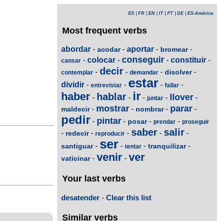
ES
|
FR
|
EN
|
IT
|
PT
|
DE
|
ES-América
Most frequent verbs
abordar
-
-
aportar
-
-
acodar
bromear
conseguir
-
colocar
-
-
constituir
-
cansar
decir
-
-
-
-
disolver
contemplar
demandar
estar
dividir
-
-
-
-
entrevistar
fallar
ir
haber
hablar
llover
-
-
-
-
-
juntar
mostrar
parar
-
-
-
-
maldecir
nombrar
pedir
pintar
-
-
-
-
posar
prendar
proseguir
saber
salir
-
-
-
-
-
redecir
reproducir
ser
-
-
-
-
santiguar
tranquilizar
tentar
venir
ver
-
-
vaticinar
Your last verbs
desatender
-
Clear this list
Similar verbs