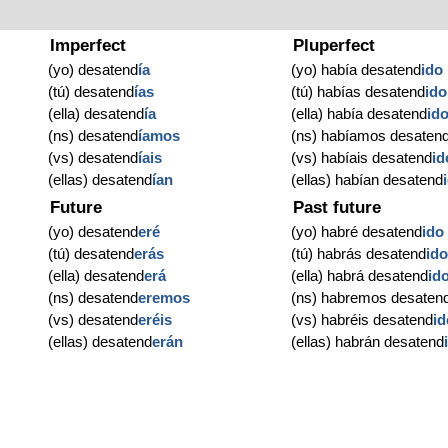
Imperfect
Pluperfect
(yo) desatend
ía
(yo) había desatend
ido
(tú) desatend
ías
(tú) habías desatend
ido
(ella) desatend
ía
(ella) había desatend
id
(ns) desatend
íamos
(ns) habíamos desaten
(vs) desatend
íais
(vs) habíais desatend
id
(ellas) desatend
ían
(ellas) habían desatend
Future
Past future
(yo) desatend
eré
(yo) habré desatend
ido
(tú) desatend
erás
(tú) habrás desatend
id
(ella) desatend
erá
(ella) habrá desatend
id
(ns) desatend
eremos
(ns) habremos desaten
(vs) desatend
eréis
(vs) habréis desatend
id
(ellas) desatend
erán
(ellas) habrán desatend