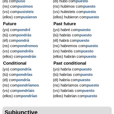
(él) com
puso
(él) hubo com
puesto
(ns) com
pusimos
(ns) hubimos com
puesto
(vs) com
pusisteis
(vs) hubisteis com
puesto
(ellos) com
pusieron
(ellos) hubieron com
puesto
Future
Past future
(yo) com
pondré
(yo) habré com
puesto
(tú) com
pondrás
(tú) habrás com
puesto
(él) com
pondrá
(él) habrá com
puesto
(ns) com
pondremos
(ns) habremos com
puesto
(vs) com
pondréis
(vs) habréis com
puesto
(ellos) com
pondrán
(ellos) habrán com
puesto
Conditional
Past conditional
(yo) com
pondría
(yo) habría com
puesto
(tú) com
pondrías
(tú) habrías com
puesto
(él) com
pondría
(él) habría com
puesto
(ns) com
pondríamos
(ns) habríamos com
puesto
(vs) com
pondríais
(vs) habríais com
puesto
(ellos) com
pondrían
(ellos) habrían com
puesto
Subjunctive