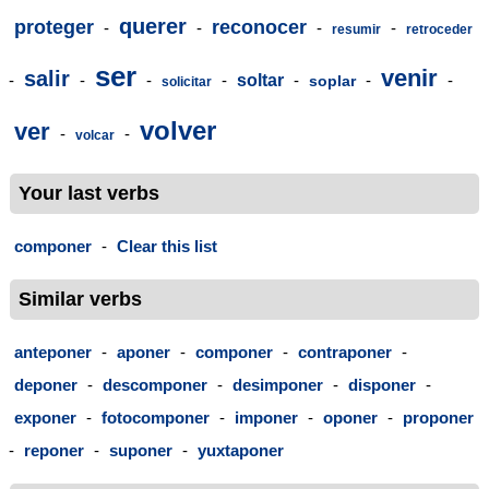
querer
proteger
reconocer
-
-
-
-
resumir
retroceder
ser
venir
salir
-
-
-
-
soltar
-
-
-
soplar
solicitar
volver
ver
-
-
volcar
Your last verbs
componer
-
Clear this list
Similar verbs
anteponer
-
aponer
-
componer
-
contraponer
-
deponer
-
descomponer
-
desimponer
-
disponer
-
exponer
-
fotocomponer
-
imponer
-
oponer
-
proponer
-
reponer
-
suponer
-
yuxtaponer