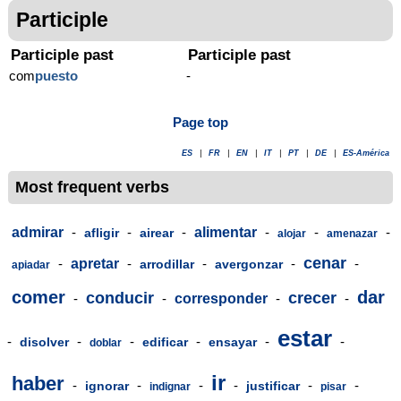
Participle
Participle past
Participle past
com
puesto
-
Page top
ES
|
FR
|
EN
|
IT
|
PT
|
DE
|
ES-América
Most frequent verbs
admirar
-
-
-
alimentar
-
-
-
afligir
airear
alojar
amenazar
cenar
-
apretar
-
-
-
-
arrodillar
avergonzar
apiadar
comer
dar
conducir
crecer
-
-
corresponder
-
-
estar
-
-
-
-
-
-
disolver
edificar
ensayar
doblar
ir
haber
-
-
-
-
-
-
ignorar
justificar
indignar
pisar