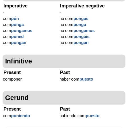
Imperative
Imperative negative
-
-
com
pón
no com
pongas
com
ponga
no com
ponga
com
pongamos
no com
pongamos
com
poned
no com
pongáis
com
pongan
no com
pongan
Infinitive
Present
Past
componer
haber com
puesto
Gerund
Present
Past
com
poniendo
habiendo com
puesto