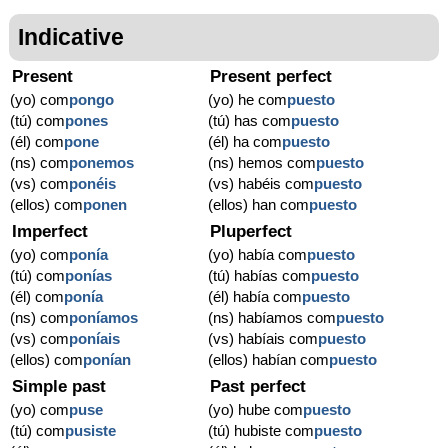
Indicative
Present
Present perfect
(yo) com
pongo
(yo) he com
puesto
(tú) com
pones
(tú) has com
puesto
(él) com
pone
(él) ha com
puesto
(ns) com
ponemos
(ns) hemos com
puesto
(vs) com
ponéis
(vs) habéis com
puesto
(ellos) com
ponen
(ellos) han com
puesto
Imperfect
Pluperfect
(yo) com
ponía
(yo) había com
puesto
(tú) com
ponías
(tú) habías com
puesto
(él) com
ponía
(él) había com
puesto
(ns) com
poníamos
(ns) habíamos com
puesto
(vs) com
poníais
(vs) habíais com
puesto
(ellos) com
ponían
(ellos) habían com
puesto
Simple past
Past perfect
(yo) com
puse
(yo) hube com
puesto
(tú) com
pusiste
(tú) hubiste com
puesto