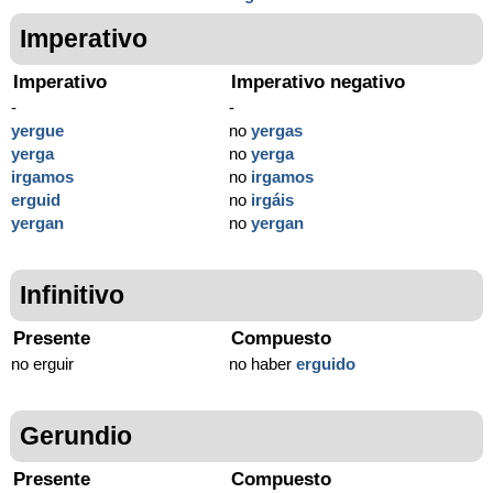
Imperativo
Imperativo
Imperativo negativo
-
-
yergue
no
yergas
yerga
no
yerga
irgamos
no
irgamos
erguid
no
irgáis
yergan
no
yergan
Infinitivo
Presente
Compuesto
no erguir
no haber
erguido
Gerundio
Presente
Compuesto