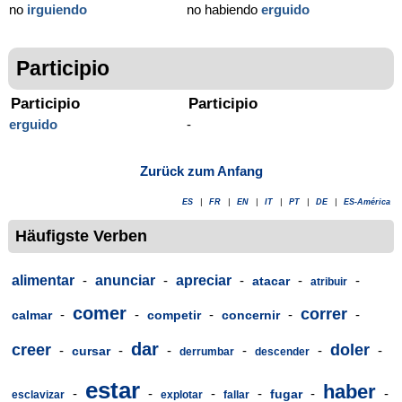
no
irguiendo
no habiendo
erguido
Participio
Participio
Participio
erguido
-
Zurück zum Anfang
ES
|
FR
|
EN
|
IT
|
PT
|
DE
|
ES-América
Häufigste Verben
alimentar
-
anunciar
-
apreciar
-
-
-
atacar
atribuir
comer
correr
-
-
-
-
-
calmar
competir
concernir
dar
creer
doler
-
-
-
-
-
-
cursar
derrumbar
descender
estar
haber
-
-
-
-
-
-
fugar
esclavizar
explotar
fallar