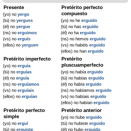
Presente
Pretérito perfecto
compuesto
(yo) no
yergo
(tú) no
yergues
(yo) no he
erguido
(él) no
yergue
(tú) no has
erguido
(ns) no
erguimos
(él) no ha
erguido
(vs) no
erguís
(ns) no hemos
erguido
(ellos) no
yerguen
(vs) no habéis
erguido
(ellos) no han
erguido
Pretérito imperfecto
Pretérito
pluscuamperfecto
(yo) no
erguía
(tú) no
erguías
(yo) no había
erguido
(él) no
erguía
(tú) no habías
erguido
(ns) no
erguíamos
(él) no había
erguido
(vs) no
erguíais
(ns) no habíamos
erguido
(ellos) no
erguían
(vs) no habíais
erguido
(ellos) no habían
erguido
Pretérito perfecto
Pretérito anterior
simple
(yo) no hube
erguido
(yo) no
erguí
(tú) no hubiste
erguido
(tú) no
erguiste
(él) no hubo
erguido