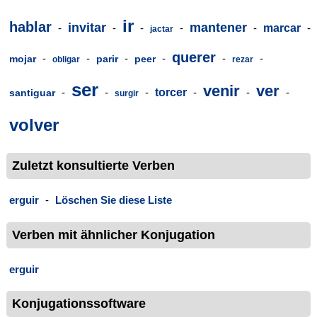
ir
hablar
invitar
mantener
-
-
-
-
-
marcar
-
jactar
querer
-
-
-
-
-
-
mojar
parir
peer
obligar
rezar
ser
venir
ver
-
-
-
torcer
-
-
-
santiguar
surgir
volver
Zuletzt konsultierte Verben
erguir
-
Löschen Sie diese Liste
Verben mit ähnlicher Konjugation
erguir
Konjugationssoftware