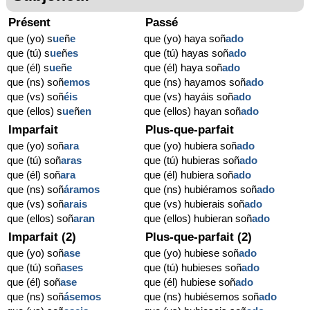
Présent
Passé
que (yo) s
ue
ñ
e
que (yo) haya soñ
ado
que (tú) s
ue
ñ
es
que (tú) hayas soñ
ado
que (él) s
ue
ñ
e
que (él) haya soñ
ado
que (ns) soñ
emos
que (ns) hayamos soñ
ado
que (vs) soñ
éis
que (vs) hayáis soñ
ado
que (ellos) s
ue
ñ
en
que (ellos) hayan soñ
ado
Imparfait
Plus-que-parfait
que (yo) soñ
ara
que (yo) hubiera soñ
ado
que (tú) soñ
aras
que (tú) hubieras soñ
ado
que (él) soñ
ara
que (él) hubiera soñ
ado
que (ns) soñ
áramos
que (ns) hubiéramos soñ
ado
que (vs) soñ
arais
que (vs) hubierais soñ
ado
que (ellos) soñ
aran
que (ellos) hubieran soñ
ado
Imparfait (2)
Plus-que-parfait (2)
que (yo) soñ
ase
que (yo) hubiese soñ
ado
que (tú) soñ
ases
que (tú) hubieses soñ
ado
que (él) soñ
ase
que (él) hubiese soñ
ado
que (ns) soñ
ásemos
que (ns) hubiésemos soñ
ado