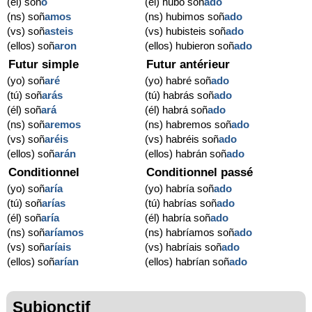
(él) soñ
ó
(él) hubo soñ
ado
(ns) soñ
amos
(ns) hubimos soñ
ado
(vs) soñ
asteis
(vs) hubisteis soñ
ado
(ellos) soñ
aron
(ellos) hubieron soñ
ado
Futur simple
Futur antérieur
(yo) soñ
aré
(yo) habré soñ
ado
(tú) soñ
arás
(tú) habrás soñ
ado
(él) soñ
ará
(él) habrá soñ
ado
(ns) soñ
aremos
(ns) habremos soñ
ado
(vs) soñ
aréis
(vs) habréis soñ
ado
(ellos) soñ
arán
(ellos) habrán soñ
ado
Conditionnel
Conditionnel passé
(yo) soñ
aría
(yo) habría soñ
ado
(tú) soñ
arías
(tú) habrías soñ
ado
(él) soñ
aría
(él) habría soñ
ado
(ns) soñ
aríamos
(ns) habríamos soñ
ado
(vs) soñ
aríais
(vs) habríais soñ
ado
(ellos) soñ
arían
(ellos) habrían soñ
ado
Subjonctif