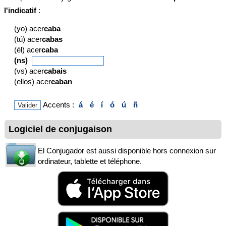
l'indicatif
:
(yo) acer
caba
(tú) acer
cabas
(él) acer
caba
(ns)
(vs) acer
cabais
(ellos) acer
caban
Accents :
á
é
í
ó
ú
ñ
Logiciel de conjugaison
El Conjugador est aussi disponible hors connexion sur
ordinateur, tablette et téléphone.