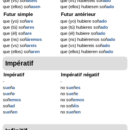
que (vs) soñ
aseis
que (vs) hubieseis soñ
ado
que (ellos) soñ
asen
que (ellos) hubiesen soñ
ado
Futur simple
Futur antérieur
que (yo) soñ
are
que (yo) hubiere soñ
ado
que (tú) soñ
ares
que (tú) hubieres soñ
ado
que (él) soñ
are
que (él) hubiere soñ
ado
que (ns) soñ
áremos
que (ns) hubiéremos soñ
ado
que (vs) soñ
areis
que (vs) hubiereis soñ
ado
que (ellos) soñ
aren
que (ellos) hubieren soñ
ado
Impératif
Impératif
Impératif négatif
-
-
s
ue
ñ
a
no s
ue
ñ
es
s
ue
ñ
e
no s
ue
ñ
e
soñ
emos
no soñ
emos
soñ
ad
no soñ
éis
s
ue
ñ
en
no s
ue
ñ
en