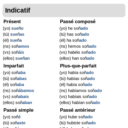
Indicatif
Présent
Passé composé
(yo) s
ue
ñ
o
(yo) he soñ
ado
(tú) s
ue
ñ
as
(tú) has soñ
ado
(él) s
ue
ñ
a
(él) ha soñ
ado
(ns) soñ
amos
(ns) hemos soñ
ado
(vs) soñ
áis
(vs) habéis soñ
ado
(ellos) s
ue
ñ
an
(ellos) han soñ
ado
Imparfait
Plus-que-parfait
(yo) soñ
aba
(yo) había soñ
ado
(tú) soñ
abas
(tú) habías soñ
ado
(él) soñ
aba
(él) había soñ
ado
(ns) soñ
ábamos
(ns) habíamos soñ
ado
(vs) soñ
abais
(vs) habíais soñ
ado
(ellos) soñ
aban
(ellos) habían soñ
ado
Passé simple
Passé antérieur
(yo) soñ
é
(yo) hube soñ
ado
(tú) soñ
aste
(tú) hubiste soñ
ado