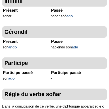
Infinitif
Présent
Passé
soñar
haber soñ
ado
Gérondif
Présent
Passé
soñ
ando
habiendo soñ
ado
Participe
Participe passé
Participe passé
soñ
ado
-
Règle du verbe soñar
Dans la conjugaison de ce verbe, une diphtongue apparaît et le o