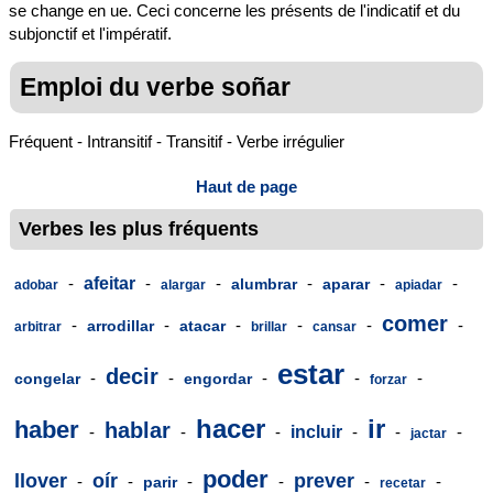
se change en ue. Ceci concerne les présents de l'indicatif et du
subjonctif et l'impératif.
Emploi du verbe soñar
Fréquent - Intransitif - Transitif - Verbe irrégulier
Haut de page
Verbes les plus fréquents
-
afeitar
-
-
-
-
-
alumbrar
aparar
adobar
alargar
apiadar
comer
-
-
-
-
-
-
arrodillar
atacar
arbitrar
brillar
cansar
estar
decir
-
-
-
-
-
congelar
engordar
forzar
hacer
ir
haber
hablar
-
-
-
incluir
-
-
-
jactar
poder
llover
oír
prever
-
-
-
-
-
-
parir
recetar