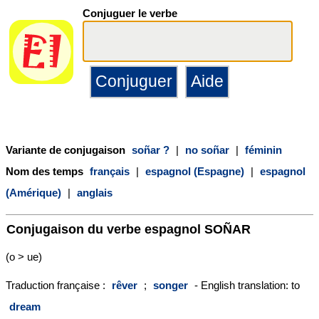
Conjuguer le verbe
Variante de conjugaison
soñar ?
|
no soñar
|
féminin
Nom des temps
français
|
espagnol (Espagne)
|
espagnol
(Amérique)
|
anglais
Conjugaison du verbe espagnol
SOÑAR
(o > ue)
Traduction française :
rêver
;
songer
- English translation: to
dream