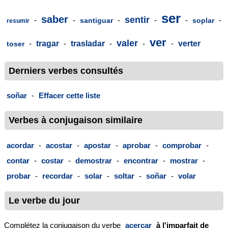
ser
saber
sentir
-
-
-
-
-
-
santiguar
soplar
resumir
ver
valer
-
tragar
-
trasladar
-
-
-
verter
toser
Derniers verbes consultés
soñar
-
Effacer cette liste
Verbes à conjugaison similaire
acordar
-
acostar
-
apostar
-
aprobar
-
comprobar
-
contar
-
costar
-
demostrar
-
encontrar
-
mostrar
-
probar
-
recordar
-
solar
-
soltar
-
soñar
-
volar
Le verbe du jour
Complétez la conjugaison du verbe
acercar
à l'imparfait de