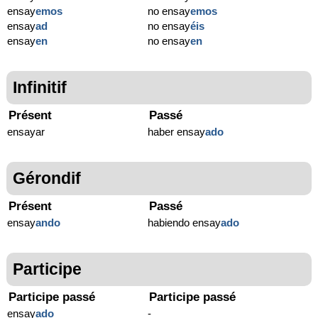
ensay
emos
no ensay
emos
ensay
ad
no ensay
éis
ensay
en
no ensay
en
Infinitif
Présent
Passé
ensayar
haber ensay
ado
Gérondif
Présent
Passé
ensay
ando
habiendo ensay
ado
Participe
Participe passé
Participe passé
ensay
ado
-