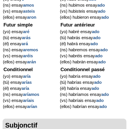
(ns) ensay
amos
(ns) hubimos ensay
ado
(vs) ensay
asteis
(vs) hubisteis ensay
ado
(ellos) ensay
aron
(ellos) hubieron ensay
ado
Futur simple
Futur antérieur
(yo) ensay
aré
(yo) habré ensay
ado
(tú) ensay
arás
(tú) habrás ensay
ado
(él) ensay
ará
(él) habrá ensay
ado
(ns) ensay
aremos
(ns) habremos ensay
ado
(vs) ensay
aréis
(vs) habréis ensay
ado
(ellos) ensay
arán
(ellos) habrán ensay
ado
Conditionnel
Conditionnel passé
(yo) ensay
aría
(yo) habría ensay
ado
(tú) ensay
arías
(tú) habrías ensay
ado
(él) ensay
aría
(él) habría ensay
ado
(ns) ensay
aríamos
(ns) habríamos ensay
ado
(vs) ensay
aríais
(vs) habríais ensay
ado
(ellos) ensay
arían
(ellos) habrían ensay
ado
Subjonctif