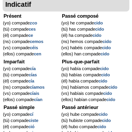
Indicatif
Présent
Passé composé
(yo) compade
zco
(yo) he compade
cido
(tú) compade
ces
(tú) has compade
cido
(él) compade
ce
(él) ha compade
cido
(ns) compade
cemos
(ns) hemos compade
cido
(vs) compade
céis
(vs) habéis compade
cido
(ellos) compade
cen
(ellos) han compade
cido
Imparfait
Plus-que-parfait
(yo) compade
cía
(yo) había compade
cido
(tú) compade
cías
(tú) habías compade
cido
(él) compade
cía
(él) había compade
cido
(ns) compade
cíamos
(ns) habíamos compade
cido
(vs) compade
cíais
(vs) habíais compade
cido
(ellos) compade
cían
(ellos) habían compade
cido
Passé simple
Passé antérieur
(yo) compade
cí
(yo) hube compade
cido
(tú) compade
ciste
(tú) hubiste compade
cido
(él) compade
ció
(él) hubo compade
cido