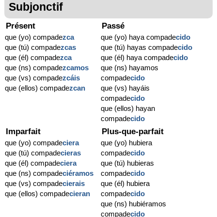
Subjonctif
Présent
Passé
que (yo) compade
zca
que (yo) haya compade
cido
que (tú) compade
zcas
que (tú) hayas compade
cido
que (él) compade
zca
que (él) haya compade
cido
que (ns) compade
zcamos
que (ns) hayamos
que (vs) compade
zcáis
compade
cido
que (ellos) compade
zcan
que (vs) hayáis
compade
cido
que (ellos) hayan
compade
cido
Imparfait
Plus-que-parfait
que (yo) compade
ciera
que (yo) hubiera
que (tú) compade
cieras
compade
cido
que (él) compade
ciera
que (tú) hubieras
que (ns) compade
ciéramos
compade
cido
que (vs) compade
cierais
que (él) hubiera
que (ellos) compade
cieran
compade
cido
que (ns) hubiéramos
compade
cido