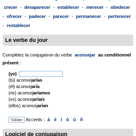
crecer
-
desaparecer
-
establecer
-
merecer
-
obedecer
-
ofrecer
-
padecer
-
parecer
-
permanecer
-
pertenecer
-
restablecer
Le verbe du jour
Complétez la conjugaison du verbe
aconsejar
au conditionnel
présent
:
(yo)
(tú) aconsej
arías
(él) aconsej
aría
(ns) aconsej
aríamos
(vs) aconsej
aríais
(ellos) aconsej
arían
Accents :
á
é
í
ó
ú
ñ
Logiciel de conjugaison