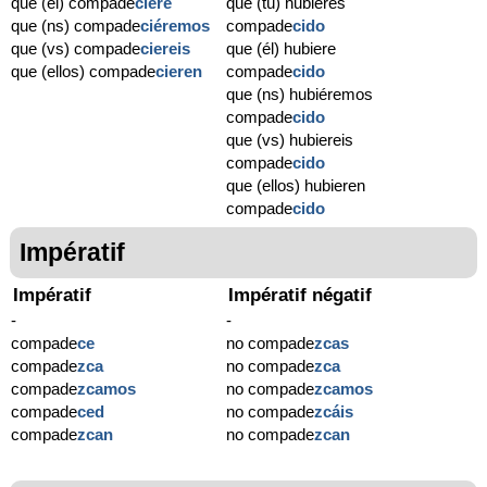
que (él) compade
ciere
que (tú) hubieres
que (ns) compade
ciéremos
compade
cido
que (vs) compade
ciereis
que (él) hubiere
que (ellos) compade
cieren
compade
cido
que (ns) hubiéremos
compade
cido
que (vs) hubiereis
compade
cido
que (ellos) hubieren
compade
cido
Impératif
Impératif
Impératif négatif
-
-
compade
ce
no compade
zcas
compade
zca
no compade
zca
compade
zcamos
no compade
zcamos
compade
ced
no compade
zcáis
compade
zcan
no compade
zcan