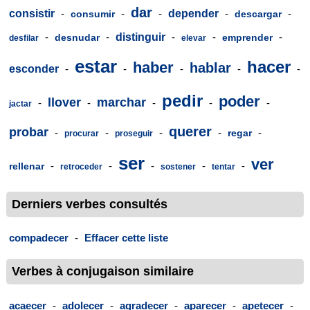
dar
consistir
-
-
-
depender
-
-
consumir
descargar
-
-
distinguir
-
-
-
desnudar
emprender
desfilar
elevar
estar
hacer
haber
hablar
esconder
-
-
-
-
-
pedir
poder
llover
marchar
-
-
-
-
-
jactar
querer
probar
-
-
-
-
-
regar
procurar
proseguir
ser
ver
-
-
-
-
-
rellenar
retroceder
sostener
tentar
Derniers verbes consultés
compadecer
-
Effacer cette liste
Verbes à conjugaison similaire
acaecer
-
adolecer
-
agradecer
-
aparecer
-
apetecer
-