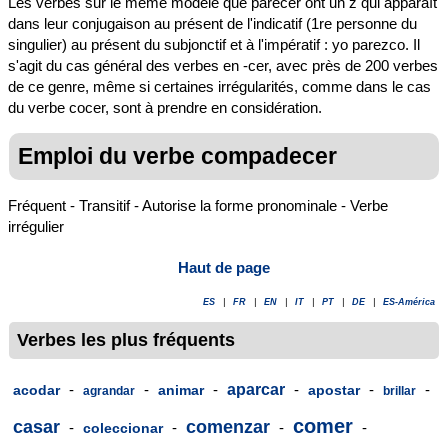
Les verbes sur le même modèle que parecer ont un z qui apparaît
dans leur conjugaison au présent de l'indicatif (1re personne du
singulier) au présent du subjonctif et à l'impératif : yo parezco. Il
s'agit du cas général des verbes en -cer, avec près de 200 verbes
de ce genre, même si certaines irrégularités, comme dans le cas
du verbe cocer, sont à prendre en considération.
Emploi du verbe compadecer
Fréquent - Transitif - Autorise la forme pronominale - Verbe
irrégulier
Haut de page
ES
|
FR
|
EN
|
IT
|
PT
|
DE
|
ES-América
Verbes les plus fréquents
-
-
-
aparcar
-
-
-
acodar
animar
apostar
agrandar
brillar
comer
casar
comenzar
-
-
-
-
coleccionar