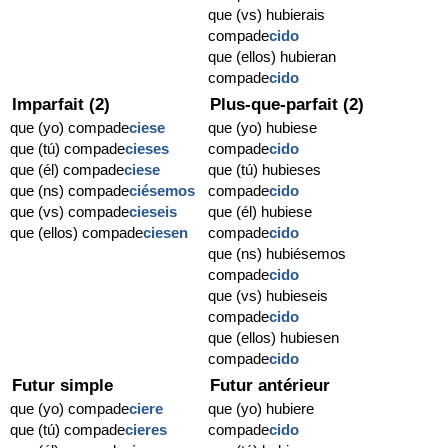
que (vs) hubierais
compade
cido
que (ellos) hubieran
compade
cido
Imparfait (2)
Plus-que-parfait (2)
que (yo) compade
ciese
que (yo) hubiese
que (tú) compade
cieses
compade
cido
que (él) compade
ciese
que (tú) hubieses
que (ns) compade
ciésemos
compade
cido
que (vs) compade
cieseis
que (él) hubiese
que (ellos) compade
ciesen
compade
cido
que (ns) hubiésemos
compade
cido
que (vs) hubieseis
compade
cido
que (ellos) hubiesen
compade
cido
Futur simple
Futur antérieur
que (yo) compade
ciere
que (yo) hubiere
que (tú) compade
cieres
compade
cido