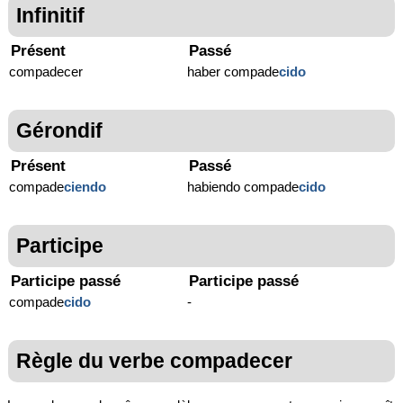
Infinitif
Présent
Passé
compadecer
haber compade
cido
Gérondif
Présent
Passé
compade
ciendo
habiendo compade
cido
Participe
Participe passé
Participe passé
compade
cido
-
Règle du verbe compadecer