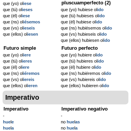
pluscuamperfecto (2)
que (yo) ol
iese
que (tú) ol
ieses
que (yo) hubiese ol
ido
que (él) ol
iese
que (tú) hubieses ol
ido
que (ns) ol
iésemos
que (él) hubiese ol
ido
que (vs) ol
ieseis
que (ns) hubiésemos ol
ido
que (ellos) ol
iesen
que (vs) hubieseis ol
ido
que (ellos) hubiesen ol
ido
Futuro simple
Futuro perfecto
que (yo) ol
iere
que (yo) hubiere ol
ido
que (tú) ol
ieres
que (tú) hubieres ol
ido
que (él) ol
iere
que (él) hubiere ol
ido
que (ns) ol
iéremos
que (ns) hubiéremos ol
ido
que (vs) ol
iereis
que (vs) hubiereis ol
ido
que (ellos) ol
ieren
que (ellos) hubieren ol
ido
Imperativo
Imperativo
Imperativo negativo
-
-
hue
l
e
no
hue
l
as
hue
l
a
no
hue
l
a