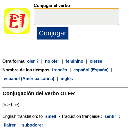
Conjugar el verbo
Otra forma
oler ?
|
no oler
|
feminino
|
olerse
Nombre de los tiempos
francés
|
español (España)
|
español (América Latina)
|
inglés
Conjugación del verbo
OLER
(o > hue)
English translation: to
smell
- Traduction française :
sentir
;
flairer
;
subodorer