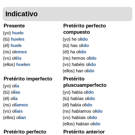
Indicativo
Presente
Pretérito perfecto
compuesto
(yo)
hue
l
o
(tú)
hue
l
es
(yo) he ol
ido
(él)
hue
l
e
(tú) has ol
ido
(ns) ol
emos
(él) ha ol
ido
(vs) ol
éis
(ns) hemos ol
ido
(ellos)
hue
l
en
(vs) habéis ol
ido
(ellos) han ol
ido
Pretérito imperfecto
Pretérito
pluscuamperfecto
(yo) ol
ía
(tú) ol
ías
(yo) había ol
ido
(él) ol
ía
(tú) habías ol
ido
(ns) ol
íamos
(él) había ol
ido
(vs) ol
íais
(ns) habíamos ol
ido
(ellos) ol
ían
(vs) habíais ol
ido
(ellos) habían ol
ido
Pretérito perfecto
Pretérito anterior