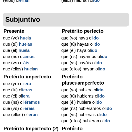
(ellos) ol
erían
(ellos) habrían ol
ido
Subjuntivo
Presente
Pretérito perfecto
que (yo)
hue
l
a
que (yo) haya ol
ido
que (tú)
hue
l
as
que (tú) hayas ol
ido
que (él)
hue
l
a
que (él) haya ol
ido
que (ns) ol
amos
que (ns) hayamos ol
ido
que (vs) ol
áis
que (vs) hayáis ol
ido
que (ellos)
hue
l
an
que (ellos) hayan ol
ido
Pretérito imperfecto
Pretérito
pluscuamperfecto
que (yo) ol
iera
que (tú) ol
ieras
que (yo) hubiera ol
ido
que (él) ol
iera
que (tú) hubieras ol
ido
que (ns) ol
iéramos
que (él) hubiera ol
ido
que (vs) ol
ierais
que (ns) hubiéramos ol
ido
que (ellos) ol
ieran
que (vs) hubierais ol
ido
que (ellos) hubieran ol
ido
Pretérito Imperfecto (2)
Pretérito