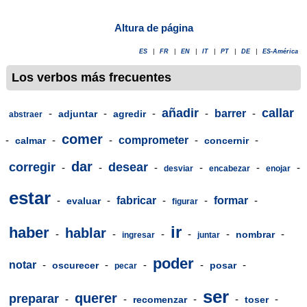
Altura de página
ES
|
FR
|
EN
|
IT
|
PT
|
DE
|
ES-América
Los verbos más frecuentes
añadir
callar
-
-
-
-
barrer
-
adjuntar
agredir
abstraer
comer
-
-
-
comprometer
-
-
calmar
concernir
dar
corregir
desear
-
-
-
-
-
-
desviar
encabezar
enojar
estar
-
-
fabricar
-
-
formar
-
evaluar
figurar
ir
haber
hablar
-
-
-
-
-
-
nombrar
ingresar
juntar
poder
notar
-
-
-
-
-
oscurecer
posar
pecar
ser
querer
preparar
-
-
-
-
-
recomenzar
toser