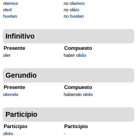
ol
amos
no ol
amos
ol
ed
no ol
áis
hue
l
an
no
hue
l
an
Infinitivo
Presente
Compuesto
oler
haber ol
ido
Gerundio
Presente
Compuesto
ol
iendo
habiendo ol
ido
Participio
Participio
Participio
ol
ido
-