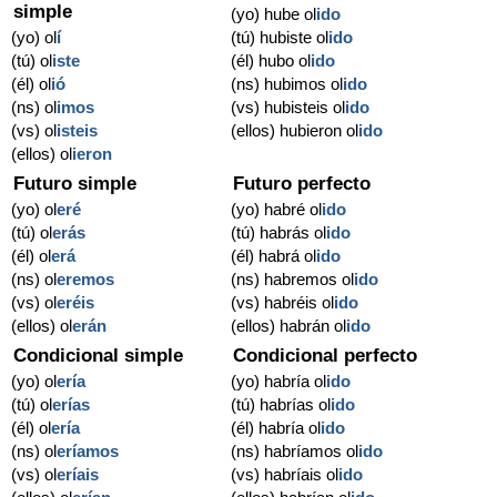
simple
(yo) hube ol
ido
(yo) ol
í
(tú) hubiste ol
ido
(tú) ol
iste
(él) hubo ol
ido
(él) ol
ió
(ns) hubimos ol
ido
(ns) ol
imos
(vs) hubisteis ol
ido
(vs) ol
isteis
(ellos) hubieron ol
ido
(ellos) ol
ieron
Futuro simple
Futuro perfecto
(yo) ol
eré
(yo) habré ol
ido
(tú) ol
erás
(tú) habrás ol
ido
(él) ol
erá
(él) habrá ol
ido
(ns) ol
eremos
(ns) habremos ol
ido
(vs) ol
eréis
(vs) habréis ol
ido
(ellos) ol
erán
(ellos) habrán ol
ido
Condicional simple
Condicional perfecto
(yo) ol
ería
(yo) habría ol
ido
(tú) ol
erías
(tú) habrías ol
ido
(él) ol
ería
(él) habría ol
ido
(ns) ol
eríamos
(ns) habríamos ol
ido
(vs) ol
eríais
(vs) habríais ol
ido