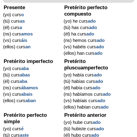
Presente
Pretérito perfecto
compuesto
(yo) curs
o
(tú) curs
as
(yo) he curs
ado
(él) curs
a
(tú) has curs
ado
(ns) curs
amos
(él) ha curs
ado
(vs) curs
áis
(ns) hemos curs
ado
(ellos) curs
an
(vs) habéis curs
ado
(ellos) han curs
ado
Pretérito imperfecto
Pretérito
pluscuamperfecto
(yo) curs
aba
(tú) curs
abas
(yo) había curs
ado
(él) curs
aba
(tú) habías curs
ado
(ns) curs
ábamos
(él) había curs
ado
(vs) curs
abais
(ns) habíamos curs
ado
(ellos) curs
aban
(vs) habíais curs
ado
(ellos) habían curs
ado
Pretérito perfecto
Pretérito anterior
simple
(yo) hube curs
ado
(yo) curs
é
(tú) hubiste curs
ado
(tú) curs
aste
(él) hubo curs
ado