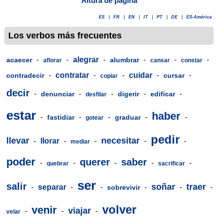
Altura de página
ES
|
FR
|
EN
|
IT
|
PT
|
DE
|
ES-América
Los verbos más frecuentes
-
-
alegrar
-
-
-
-
acaecer
alumbrar
aflorar
cansar
constar
-
contratar
-
-
cuidar
-
-
contradecir
cursar
copiar
decir
-
-
-
-
-
denunciar
digerir
edificar
desfilar
estar
haber
-
-
-
-
-
fastidiar
graduar
gotear
pedir
llevar
necesitar
-
llorar
-
-
-
-
mediar
poder
querer
saber
-
-
-
-
-
quebrar
sacrificar
ser
salir
soñar
traer
-
separar
-
-
-
-
-
sobrevivir
volver
venir
viajar
-
-
-
velar