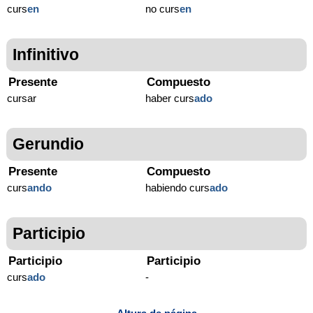
curs
en
no curs
en
Infinitivo
Presente
Compuesto
cursar
haber curs
ado
Gerundio
Presente
Compuesto
curs
ando
habiendo curs
ado
Participio
Participio
Participio
curs
ado
-