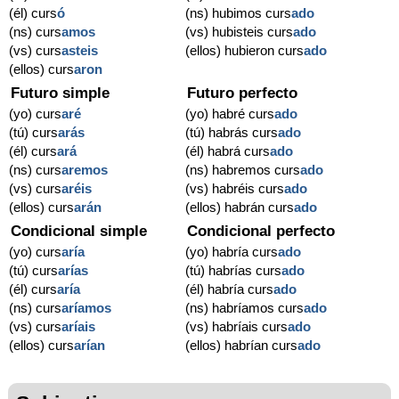
(él) curs
ó
(ns) hubimos curs
ado
(ns) curs
amos
(vs) hubisteis curs
ado
(vs) curs
asteis
(ellos) hubieron curs
ado
(ellos) curs
aron
Futuro simple
Futuro perfecto
(yo) curs
aré
(yo) habré curs
ado
(tú) curs
arás
(tú) habrás curs
ado
(él) curs
ará
(él) habrá curs
ado
(ns) curs
aremos
(ns) habremos curs
ado
(vs) curs
aréis
(vs) habréis curs
ado
(ellos) curs
arán
(ellos) habrán curs
ado
Condicional simple
Condicional perfecto
(yo) curs
aría
(yo) habría curs
ado
(tú) curs
arías
(tú) habrías curs
ado
(él) curs
aría
(él) habría curs
ado
(ns) curs
aríamos
(ns) habríamos curs
ado
(vs) curs
aríais
(vs) habríais curs
ado
(ellos) curs
arían
(ellos) habrían curs
ado