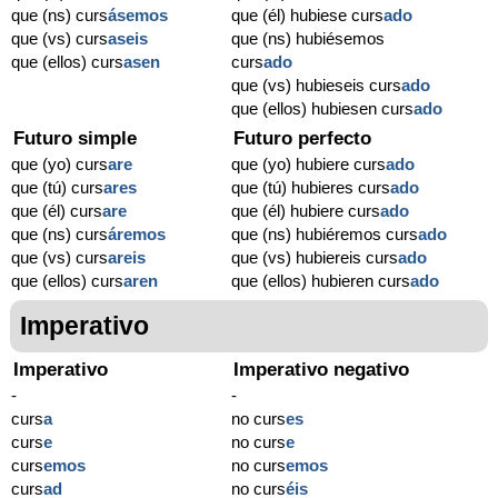
que (ns) curs
ásemos
que (él) hubiese curs
ado
que (vs) curs
aseis
que (ns) hubiésemos
que (ellos) curs
asen
curs
ado
que (vs) hubieseis curs
ado
que (ellos) hubiesen curs
ado
Futuro simple
Futuro perfecto
que (yo) curs
are
que (yo) hubiere curs
ado
que (tú) curs
ares
que (tú) hubieres curs
ado
que (él) curs
are
que (él) hubiere curs
ado
que (ns) curs
áremos
que (ns) hubiéremos curs
ado
que (vs) curs
areis
que (vs) hubiereis curs
ado
que (ellos) curs
aren
que (ellos) hubieren curs
ado
Imperativo
Imperativo
Imperativo negativo
-
-
curs
a
no curs
es
curs
e
no curs
e
curs
emos
no curs
emos
curs
ad
no curs
éis