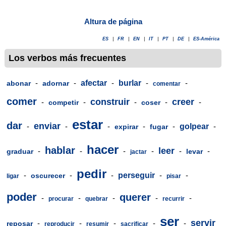
Altura de página
ES
|
FR
|
EN
|
IT
|
PT
|
DE
|
ES-América
Los verbos más frecuentes
-
-
afectar
-
burlar
-
-
abonar
adornar
comentar
comer
construir
creer
-
-
-
-
-
competir
coser
estar
dar
enviar
-
-
-
-
-
golpear
-
expirar
fugar
hacer
hablar
leer
-
-
-
-
-
-
graduar
levar
jactar
pedir
-
-
-
perseguir
-
-
oscurecer
ligar
pisar
poder
querer
-
-
-
-
-
procurar
quebrar
recurrir
ser
servir
-
-
-
-
-
reposar
reproducir
resumir
sacrificar