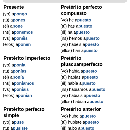
Presente
Pretérito perfecto
compuesto
(yo) a
pongo
(tú) a
pones
(yo) he a
puesto
(él) a
pone
(tú) has a
puesto
(ns) a
ponemos
(él) ha a
puesto
(vs) a
ponéis
(ns) hemos a
puesto
(ellos) a
ponen
(vs) habéis a
puesto
(ellos) han a
puesto
Pretérito imperfecto
Pretérito
pluscuamperfecto
(yo) a
ponía
(tú) a
ponías
(yo) había a
puesto
(él) a
ponía
(tú) habías a
puesto
(ns) a
poníamos
(él) había a
puesto
(vs) a
poníais
(ns) habíamos a
puesto
(ellos) a
ponían
(vs) habíais a
puesto
(ellos) habían a
puesto
Pretérito perfecto
Pretérito anterior
simple
(yo) hube a
puesto
(yo) a
puse
(tú) hubiste a
puesto
(tú) a
pusiste
(él) hubo a
puesto