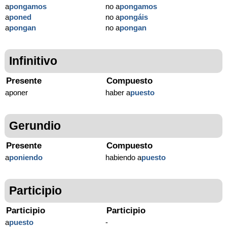
a
pongamos
no a
pongamos
a
poned
no a
pongáis
a
pongan
no a
pongan
Infinitivo
Presente
Compuesto
aponer
haber a
puesto
Gerundio
Presente
Compuesto
a
poniendo
habiendo a
puesto
Participio
Participio
Participio
a
puesto
-