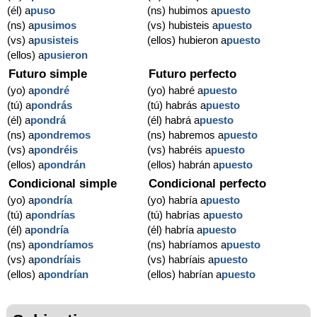
(él) a
puso
(ns) hubimos a
puesto
(ns) a
pusimos
(vs) hubisteis a
puesto
(vs) a
pusisteis
(ellos) hubieron a
puesto
(ellos) a
pusieron
Futuro simple
Futuro perfecto
(yo) a
pondré
(yo) habré a
puesto
(tú) a
pondrás
(tú) habrás a
puesto
(él) a
pondrá
(él) habrá a
puesto
(ns) a
pondremos
(ns) habremos a
puesto
(vs) a
pondréis
(vs) habréis a
puesto
(ellos) a
pondrán
(ellos) habrán a
puesto
Condicional simple
Condicional perfecto
(yo) a
pondría
(yo) habría a
puesto
(tú) a
pondrías
(tú) habrías a
puesto
(él) a
pondría
(él) habría a
puesto
(ns) a
pondríamos
(ns) habríamos a
puesto
(vs) a
pondríais
(vs) habríais a
puesto
(ellos) a
pondrían
(ellos) habrían a
puesto