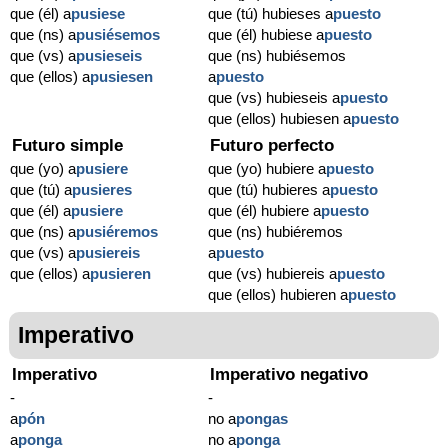
que (él) a
pusiese
que (tú) hubieses a
puesto
que (ns) a
pusiésemos
que (él) hubiese a
puesto
que (vs) a
pusieseis
que (ns) hubiésemos
que (ellos) a
pusiesen
a
puesto
que (vs) hubieseis a
puesto
que (ellos) hubiesen a
puesto
Futuro simple
Futuro perfecto
que (yo) a
pusiere
que (yo) hubiere a
puesto
que (tú) a
pusieres
que (tú) hubieres a
puesto
que (él) a
pusiere
que (él) hubiere a
puesto
que (ns) a
pusiéremos
que (ns) hubiéremos
que (vs) a
pusiereis
a
puesto
que (ellos) a
pusieren
que (vs) hubiereis a
puesto
que (ellos) hubieren a
puesto
Imperativo
Imperativo
Imperativo negativo
-
-
a
pón
no a
pongas
a
ponga
no a
ponga