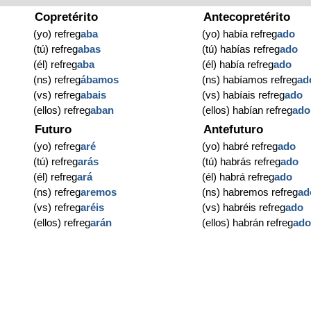
Copretérito
Antecopretérito
(yo) refreg
aba
(yo) había refreg
ado
(tú) refreg
abas
(tú) habías refreg
ado
(él) refreg
aba
(él) había refreg
ado
(ns) refreg
ábamos
(ns) habíamos refreg
ad
(vs) refreg
abais
(vs) habíais refreg
ado
(ellos) refreg
aban
(ellos) habían refreg
ado
Futuro
Antefuturo
(yo) refreg
aré
(yo) habré refreg
ado
(tú) refreg
arás
(tú) habrás refreg
ado
(él) refreg
ará
(él) habrá refreg
ado
(ns) refreg
aremos
(ns) habremos refreg
ad
(vs) refreg
aréis
(vs) habréis refreg
ado
(ellos) refreg
arán
(ellos) habrán refreg
ad