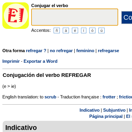
Conjugar el verbo
Accentos:
Otra forma
refregar ?
|
no refregar
|
feminino
|
refregarse
Imprimir
-
Exportar a Word
Conjugación del verbo
REFREGAR
(e > ie)
English translation: to
scrub
- Traduction française :
frotter
;
fricti
Indicativo
|
Subjuntivo
|
I
Página principal
|
El 
Indicativo