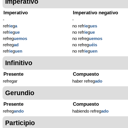
Imperativo
Imperativo
Imperativo negativo
-
-
refr
ie
g
a
no refr
ie
g
ues
refr
ie
g
ue
no refr
ie
g
ue
refreg
uemos
no refreg
uemos
refreg
ad
no refreg
uéis
refr
ie
g
uen
no refr
ie
g
uen
Infinitivo
Presente
Compuesto
refregar
haber refreg
ado
Gerundio
Presente
Compuesto
refreg
ando
habiendo refreg
ado
Participio