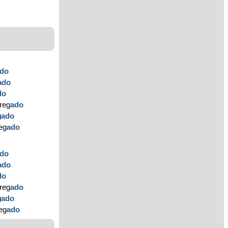
do
ado
do
reg
ado
g
ado
reg
ado
do
ado
do
reg
ado
g
ado
reg
ado