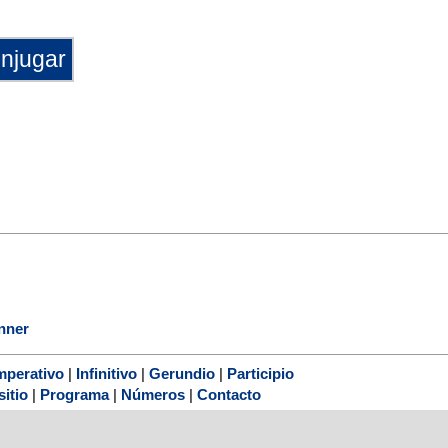
onner
mperativo
|
Infinitivo
|
Gerundio
|
Participio
sitio
|
Programa
|
Números
|
Contacto