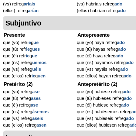
(vs) refreg
aríais
(vs) habríais refreg
ado
(ellos) refreg
arían
(ellos) habrían refreg
ado
Subjuntivo
Presente
Antepresente
que (yo) refr
ie
g
ue
que (yo) haya refreg
ado
que (tú) refr
ie
g
ues
que (tú) hayas refreg
ado
que (él) refr
ie
g
ue
que (él) haya refreg
ado
que (ns) refreg
uemos
que (ns) hayamos refreg
ado
que (vs) refreg
uéis
que (vs) hayáis refreg
ado
que (ellos) refr
ie
g
uen
que (ellos) hayan refreg
ado
Pretérito (2)
Antepretérito (2)
que (yo) refreg
ase
que (yo) hubiese refreg
ado
que (tú) refreg
ases
que (tú) hubieses refreg
ado
que (él) refreg
ase
que (él) hubiese refreg
ado
que (ns) refreg
ásemos
que (ns) hubiésemos refreg
a
que (vs) refreg
aseis
que (vs) hubieseis refreg
ado
que (ellos) refreg
asen
que (ellos) hubiesen refreg
ad