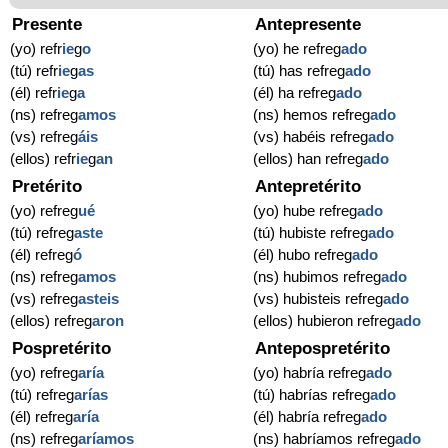
Presente
Antepresente
(yo) refr
ie
g
o
(yo) he refreg
ado
(tú) refr
ie
g
as
(tú) has refreg
ado
(él) refr
ie
g
a
(él) ha refreg
ado
(ns) refreg
amos
(ns) hemos refreg
ado
(vs) refreg
áis
(vs) habéis refreg
ado
(ellos) refr
ie
g
an
(ellos) han refreg
ado
Pretérito
Antepretérito
(yo) refreg
ué
(yo) hube refreg
ado
(tú) refreg
aste
(tú) hubiste refreg
ado
(él) refreg
ó
(él) hubo refreg
ado
(ns) refreg
amos
(ns) hubimos refreg
ado
(vs) refreg
asteis
(vs) hubisteis refreg
ado
(ellos) refreg
aron
(ellos) hubieron refreg
ado
Pospretérito
Antepospretérito
(yo) refreg
aría
(yo) habría refreg
ado
(tú) refreg
arías
(tú) habrías refreg
ado
(él) refreg
aría
(él) habría refreg
ado
(ns) refreg
aríamos
(ns) habríamos refreg
ado