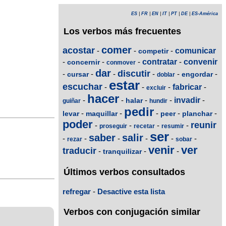
ES
|
FR
|
EN
|
IT
|
PT
|
DE
|
ES-América
Los verbos más frecuentes
comer
acostar
-
-
-
comunicar
competir
-
-
-
contratar
-
convenir
concernir
conmover
dar
discutir
-
-
-
-
-
-
cursar
engordar
doblar
estar
escuchar
-
-
-
fabricar
-
excluir
hacer
-
-
-
-
invadir
-
halar
guiñar
hundir
pedir
-
-
-
-
-
levar
maquillar
peer
planchar
poder
reunir
-
-
-
-
proseguir
recetar
resumir
ser
saber
salir
-
-
-
-
-
-
rezar
sobar
venir
ver
traducir
-
-
-
tranquilizar
Últimos verbos consultados
refregar
-
Desactive esta lista
Verbos con conjugación similar