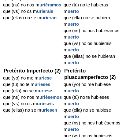
que (ns) no nos m
uriéramos
que (tú) no te hubieras
que (vs) no os m
urierais
m
uerto
que (ellas) no se m
urieran
que (ella) no se hubiera
m
uerto
que (ns) no nos hubiéramos
m
uerto
que (vs) no os hubierais
m
uerto
que (ellas) no se hubieran
m
uerto
Pretérito Imperfecto (2)
Pretérito
pluscuamperfecto (2)
que (yo) no me m
uriese
que (tú) no te m
urieses
que (yo) no me hubiese
que (ella) no se m
uriese
m
uerto
que (ns) no nos m
uriésemos
que (tú) no te hubieses
que (vs) no os m
urieseis
m
uerto
que (ellas) no se m
uriesen
que (ella) no se hubiese
m
uerto
que (ns) no nos hubiésemos
m
uerto
que (vs) no os hubieseis