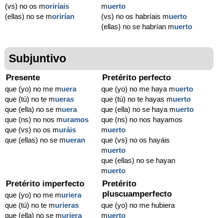
(vs) no os m
oriríais
m
uerto
(ellas) no se m
orirían
(vs) no os habríais m
uerto
(ellas) no se habrían m
uerto
Subjuntivo
Presente
Pretérito perfecto
que (yo) no me m
uera
que (yo) no me haya m
uerto
que (tú) no te m
ueras
que (tú) no te hayas m
uerto
que (ella) no se m
uera
que (ella) no se haya m
uerto
que (ns) no nos m
uramos
que (ns) no nos hayamos
que (vs) no os m
uráis
m
uerto
que (ellas) no se m
ueran
que (vs) no os hayáis
m
uerto
que (ellas) no se hayan
m
uerto
Pretérito imperfecto
Pretérito
pluscuamperfecto
que (yo) no me m
uriera
que (tú) no te m
urieras
que (yo) no me hubiera
que (ella) no se m
uriera
m
uerto