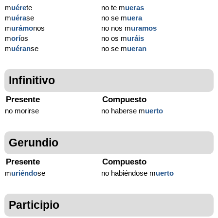
m
uére
te
no te m
ueras
m
uéra
se
no se m
uera
m
urámo
nos
no nos m
uramos
m
orí
os
no os m
uráis
m
uéran
se
no se m
ueran
Infinitivo
Presente
Compuesto
no morirse
no haberse m
uerto
Gerundio
Presente
Compuesto
m
uriéndo
se
no habiéndose m
uerto
Participio