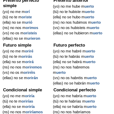
Pretérito perfecto
Pretérito anterior
simple
(yo) no me hube m
uerto
(yo) no me m
orí
(tú) no te hubiste m
uerto
(tú) no te m
oriste
(ella) no se hubo m
uerto
(ella) no se m
urió
(ns) no nos hubimos m
uerto
(ns) no nos m
orimos
(vs) no os hubisteis m
uerto
(vs) no os m
oristeis
(ellas) no se hubieron m
uerto
(ellas) no se m
urieron
Futuro simple
Futuro perfecto
(yo) no me m
oriré
(yo) no me habré m
uerto
(tú) no te m
orirás
(tú) no te habrás m
uerto
(ella) no se m
orirá
(ella) no se habrá m
uerto
(ns) no nos m
oriremos
(ns) no nos habremos
(vs) no os m
oriréis
m
uerto
(ellas) no se m
orirán
(vs) no os habréis m
uerto
(ellas) no se habrán m
uerto
Condicional simple
Condicional perfecto
(yo) no me m
oriría
(yo) no me habría m
uerto
(tú) no te m
orirías
(tú) no te habrías m
uerto
(ella) no se m
oriría
(ella) no se habría m
uerto
(ns) no nos m
oriríamos
(ns) no nos habríamos