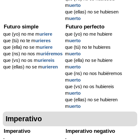
m
uerto
que (ellas) no se hubiesen
m
uerto
Futuro simple
Futuro perfecto
que (yo) no me m
uriere
que (yo) no me hubiere
que (tú) no te m
urieres
m
uerto
que (ella) no se m
uriere
que (tú) no te hubieres
que (ns) no nos m
uriéremos
m
uerto
que (vs) no os m
uriereis
que (ella) no se hubiere
que (ellas) no se m
urieren
m
uerto
que (ns) no nos hubiéremos
m
uerto
que (vs) no os hubiereis
m
uerto
que (ellas) no se hubieren
m
uerto
Imperativo
Imperativo
Imperativo negativo
-
-