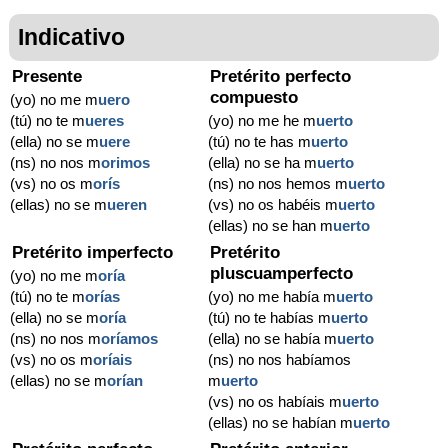
Indicativo
Presente
Pretérito perfecto
compuesto
(yo) no me m
uero
(tú) no te m
ueres
(yo) no me he m
uerto
(ella) no se m
uere
(tú) no te has m
uerto
(ns) no nos m
orimos
(ella) no se ha m
uerto
(vs) no os m
orís
(ns) no nos hemos m
uerto
(ellas) no se m
ueren
(vs) no os habéis m
uerto
(ellas) no se han m
uerto
Pretérito imperfecto
Pretérito
pluscuamperfecto
(yo) no me m
oría
(tú) no te m
orías
(yo) no me había m
uerto
(ella) no se m
oría
(tú) no te habías m
uerto
(ns) no nos m
oríamos
(ella) no se había m
uerto
(vs) no os m
oríais
(ns) no nos habíamos
(ellas) no se m
orían
m
uerto
(vs) no os habíais m
uerto
(ellas) no se habían m
uerto