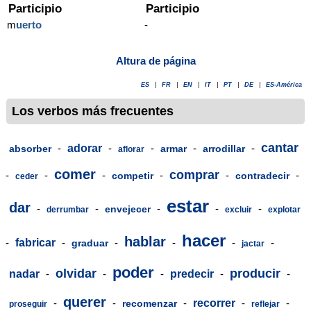
Participio
Participio
m
uerto
-
Altura de página
ES
|
FR
|
EN
|
IT
|
PT
|
DE
|
ES-América
Los verbos más frecuentes
cantar
-
adorar
-
-
-
-
absorber
armar
arrodillar
aflorar
comer
comprar
-
-
-
-
-
-
competir
contradecir
ceder
estar
dar
-
-
-
-
-
envejecer
derrumbar
excluir
explotar
hacer
hablar
-
fabricar
-
-
-
-
-
graduar
jactar
poder
olvidar
producir
nadar
-
-
-
predecir
-
-
querer
-
-
-
recorrer
-
-
recomenzar
proseguir
reflejar